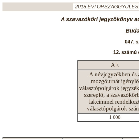
2018.ÉVI ORSZÁGGYULÉSI
A szavazóköri jegyzőkönyv ada
Budap
047. 
12. számú 
AE
A névjegyzékben és 
mozgóurnát igénylő
választópolgárok jegyzé
szereplő, a szavazókör
lakcímmel rendelkez
választópolgárok szá
1 000