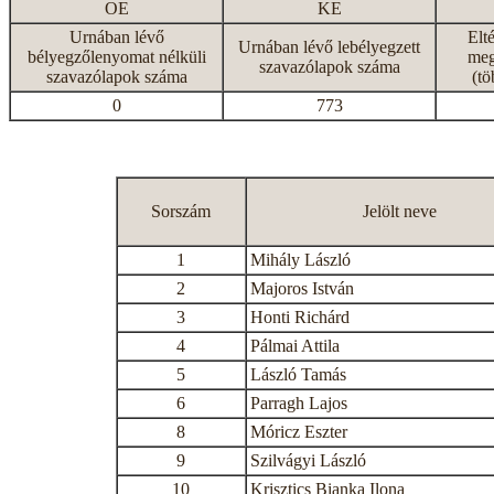
OE
KE
Urnában lévő
Elt
Urnában lévő lebélyegzett
bélyegzőlenyomat nélküli
meg
szavazólapok száma
szavazólapok száma
(tö
0
773
Sorszám
Jelölt neve
1
Mihály László
2
Majoros István
3
Honti Richárd
4
Pálmai Attila
5
László Tamás
6
Parragh Lajos
8
Móricz Eszter
9
Szilvágyi László
10
Krisztics Bianka Ilona