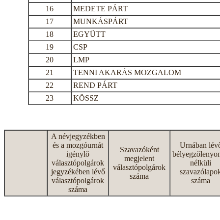
16
MEDETE PÁRT
17
MUNKÁSPÁRT
18
EGYÜTT
19
CSP
20
LMP
21
TENNI AKARÁS MOZGALOM
22
REND PÁRT
23
KÖSSZ
A névjegyzékben
és a mozgóurnát
Urnában lév
Szavazóként
igénylő
bélyegzőlenyo
megjelent
választópolgárok
nélküli
választópolgárok
jegyzékében lévő
szavazólapo
száma
választópolgárok
száma
száma