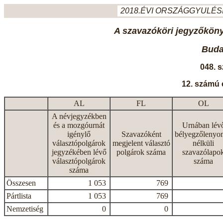
2018.ÉVI ORSZÁGGYULÉSI
A szavazóköri jegyzőkönyv
Budap
048. 
12. számú 
AL
FL
OL
A névjegyzékben
és a mozgóurnát
Urnában lév
igénylő
Szavazóként
bélyegzőlenyo
választópolgárok
megjelent választó
nélküli
jegyzékében lévő
polgárok száma
szavazólapo
választópolgárok
száma
száma
Összesen
1 053
769
Pártlista
1 053
769
Nemzetiség
0
0