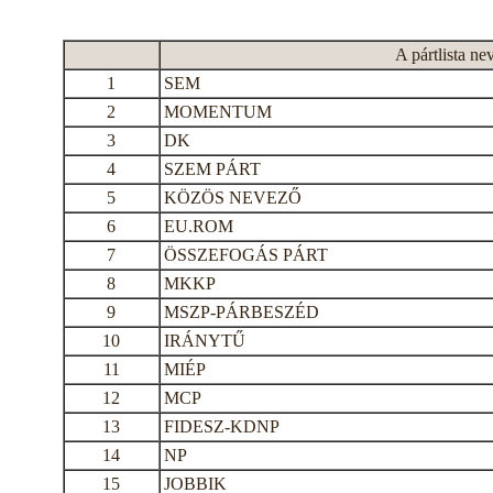
A pártlista ne
1
SEM
2
MOMENTUM
3
DK
4
SZEM PÁRT
5
KÖZÖS NEVEZŐ
6
EU.ROM
7
ÖSSZEFOGÁS PÁRT
8
MKKP
9
MSZP-PÁRBESZÉD
10
IRÁNYTŰ
11
MIÉP
12
MCP
13
FIDESZ-KDNP
14
NP
15
JOBBIK