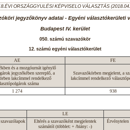
8.ÉVI ORSZÁGGYULÉSI KÉPVISELO VÁLASZTÁS (2018.04
óköri jegyzőkönyv adatai - Egyéni választókerületi 
Budapest IV. kerület
050. számú szavazókör
12. számú egyéni választókerület
AE
FE
ékben és a mozgóurnát igénylő
gárok jegyzékében szereplő, a
Szavazókörben megjelent, a s
örben lakcímmel rendelkező
lakcímmel rendelkező választóp
lasztópolgárok száma
1 274
938
LE
 szavazólapok
Eltérés a szavazóként megjelentek
Érvénytelen 
számától (többlet: + /hiány: -)