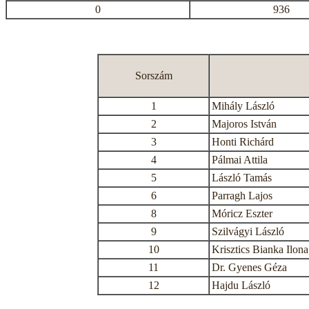
0
936
Sorszám
1
Mihály László
2
Majoros István
3
Honti Richárd
4
Pálmai Attila
5
László Tamás
6
Parragh Lajos
8
Móricz Eszter
9
Szilvágyi László
10
Krisztics Bianka Ilona
11
Dr. Gyenes Géza
12
Hajdu László