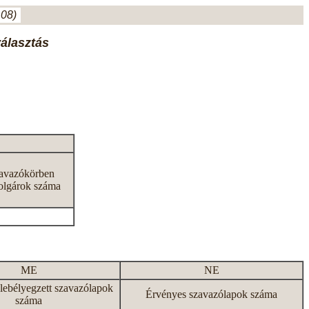
.08)
választás
zavazókörben
olgárok száma
ME
NE
lebélyegzett szavazólapok
Érvényes szavazólapok száma
száma