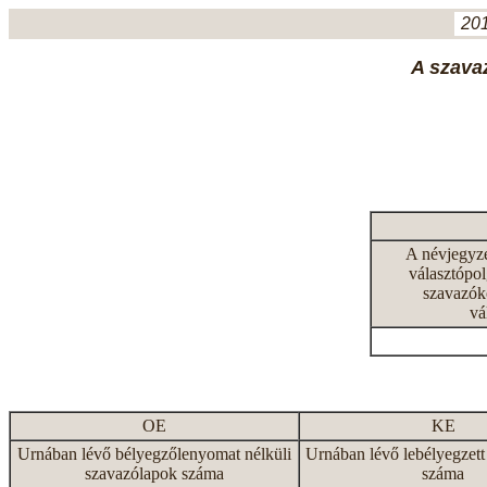
201
A szavaz
A névjegyz
választópol
szavazók
vá
OE
KE
Urnában lévő bélyegzőlenyomat nélküli
Urnában lévő lebélyegzett
szavazólapok száma
száma