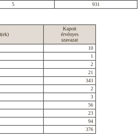
5
931
Kapott
t(ek)
érvényes
szavazat
10
1
2
21
343
2
3
56
23
94
376