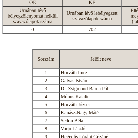
OE
KE
Urnában lévő
Elt
Urnában lévő lebélyegzett
bélyegzőlenyomat nélküli
meg
szavazólapok száma
szavazólapok száma
(tö
0
702
Sorszám
Jelölt neve
1
Horváth Imre
2
Galyas István
3
Dr. Zsigmond Barna Pál
4
Mónus Katalin
5
Horváth József
6
Kanász-Nagy Máté
7
Sedon Béla
8
Varju László
9
Hegedűs Lóránt Gézáné