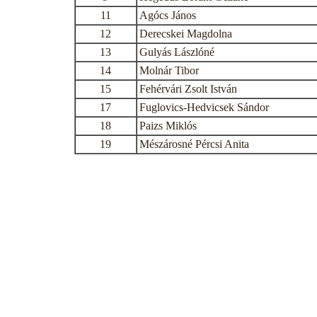
11
Agócs János
12
Derecskei Magdolna
13
Gulyás Lászlóné
14
Molnár Tibor
15
Fehérvári Zsolt István
17
Fuglovics-Hedvicsek Sándor
18
Paizs Miklós
19
Mészárosné Pércsi Anita