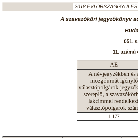
2018.ÉVI ORSZÁGGYULÉSI
A szavazóköri jegyzőkönyv ada
Budap
051. 
11. számú 
AE
A névjegyzékben és 
mozgóurnát igénylő
választópolgárok jegyzé
szereplő, a szavazókör
lakcímmel rendelkez
választópolgárok szá
1 177