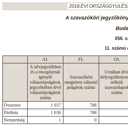
2018.ÉVI ORSZÁGGYULÉSI
A szavazóköri jegyzőkönyv
Budap
056. 
11. számú 
AL
FL
OL
A névjegyzékben
és a mozgóurnát
Urnában lév
igénylő
Szavazóként
bélyegzőlenyo
választópolgárok
megjelent választó
nélküli
jegyzékében lévő
polgárok száma
szavazólapo
választópolgárok
száma
száma
Összesen
1 037
788
Pártlista
1 036
788
Nemzetiség
1
0