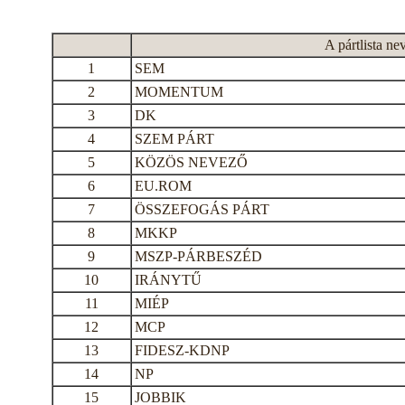
A pártlista ne
1
SEM
2
MOMENTUM
3
DK
4
SZEM PÁRT
5
KÖZÖS NEVEZŐ
6
EU.ROM
7
ÖSSZEFOGÁS PÁRT
8
MKKP
9
MSZP-PÁRBESZÉD
10
IRÁNYTŰ
11
MIÉP
12
MCP
13
FIDESZ-KDNP
14
NP
15
JOBBIK