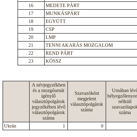
16
MEDETE PÁRT
17
MUNKÁSPÁRT
18
EGYÜTT
19
CSP
20
LMP
21
TENNI AKARÁS MOZGALOM
22
REND PÁRT
23
KÖSSZ
A névjegyzékben
és a mozgóurnát
Urnában lév
Szavazóként
igénylő
bélyegzőlenyo
megjelent
választópolgárok
nélküli
választópolgárok
jegyzékében lévő
szavazólapo
száma
választópolgárok
száma
száma
Ukrán
1
0