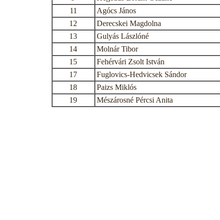
11
Agócs János
12
Derecskei Magdolna
13
Gulyás Lászlóné
14
Molnár Tibor
15
Fehérvári Zsolt István
17
Fuglovics-Hedvicsek Sándor
18
Paizs Miklós
19
Mészárosné Pércsi Anita