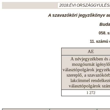
2018.ÉVI ORSZÁGGYULÉSI
A szavazóköri jegyzőkönyv ada
Budap
058. 
11. számú 
AE
A névjegyzékben és 
mozgóurnát igénylő
választópolgárok jegyzé
szereplő, a szavazókör
lakcímmel rendelkez
választópolgárok szá
1 272