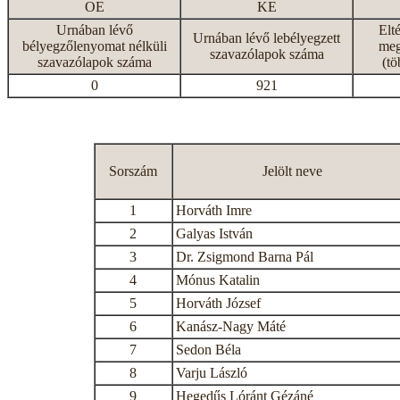
OE
KE
Urnában lévő
Elt
Urnában lévő lebélyegzett
bélyegzőlenyomat nélküli
meg
szavazólapok száma
szavazólapok száma
(tö
0
921
Sorszám
Jelölt neve
1
Horváth Imre
2
Galyas István
3
Dr. Zsigmond Barna Pál
4
Mónus Katalin
5
Horváth József
6
Kanász-Nagy Máté
7
Sedon Béla
8
Varju László
9
Hegedűs Lóránt Gézáné