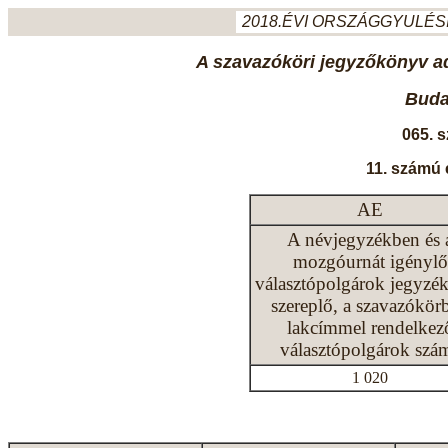
2018.ÉVI ORSZÁGGYULÉSI
A szavazóköri jegyzőkönyv ada
Budap
065. 
11. számú 
AE
A névjegyzékben és 
mozgóurnát igénylő
választópolgárok jegyzé
szereplő, a szavazókör
lakcímmel rendelkez
választópolgárok szá
1 020