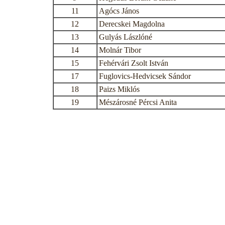
11
Agócs János
12
Derecskei Magdolna
13
Gulyás Lászlóné
14
Molnár Tibor
15
Fehérvári Zsolt István
17
Fuglovics-Hedvicsek Sándor
18
Paizs Miklós
19
Mészárosné Pércsi Anita