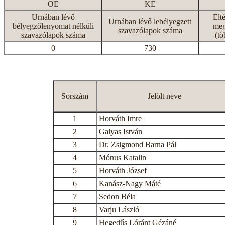
OE
KE
Urnában lévő
Elt
Urnában lévő lebélyegzett
bélyegzőlenyomat nélküli
meg
szavazólapok száma
szavazólapok száma
(tö
0
730
Sorszám
Jelölt neve
1
Horváth Imre
2
Galyas István
3
Dr. Zsigmond Barna Pál
4
Mónus Katalin
5
Horváth József
6
Kanász-Nagy Máté
7
Sedon Béla
8
Varju László
9
Hegedűs Lóránt Gézáné