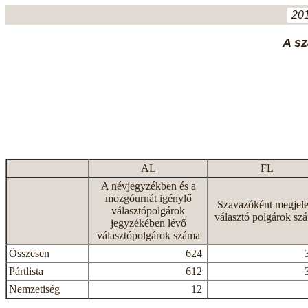
201
A sz
AL
FL
A névjegyzékben és a
mozgóurnát igénylő
Szavazóként megjele
választópolgárok
választó polgárok sz
jegyzékében lévő
választópolgárok száma
Összesen
624
Pártlista
612
Nemzetiség
12