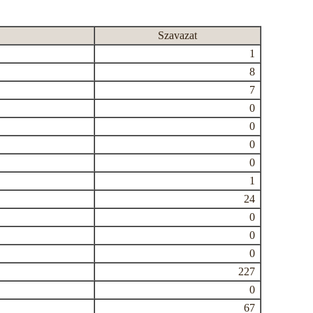
Szavazat
1
8
7
0
0
0
0
1
24
0
0
0
227
0
67