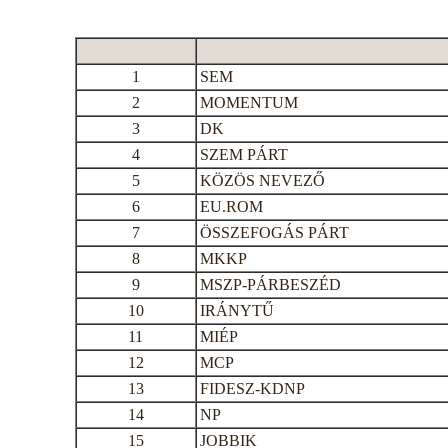
1
SEM
2
MOMENTUM
3
DK
4
SZEM PÁRT
5
KÖZÖS NEVEZŐ
6
EU.ROM
7
ÖSSZEFOGÁS PÁRT
8
MKKP
9
MSZP-PÁRBESZÉD
10
IRÁNYTŰ
11
MIÉP
12
MCP
13
FIDESZ-KDNP
14
NP
15
JOBBIK