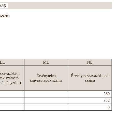
.08)
sztás
LL
ML
NL
 szavazóként
Érvénytelen
Érvényes szavazólapok
tek számától
szavazólapok száma
száma
+ / hiányzó: -)
360
352
8