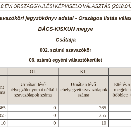
8.ÉVI ORSZÁGGYULÉSI KÉPVISELO VÁLASZTÁS (2018.04
avazóköri jegyzőkönyv adatai - Országos listás vála
BÁCS-KISKUN megye
Csátalja
002. számú szavazókör
06. számú egyéni választókerület
OL
KL
Urnában lévő
Urnában lévő
Eltérés a
nt
bélyegzőlenyomat nélküli
lebélyegzett szavazólapok
megjelen
áma
szavazólapok száma
száma
(többlet: 
365
0
365
355
0
355
10
0
10