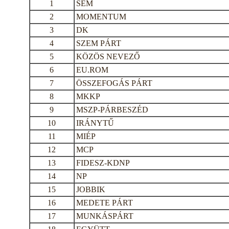
1
SEM
2
MOMENTUM
3
DK
4
SZEM PÁRT
5
KÖZÖS NEVEZŐ
6
EU.ROM
7
ÖSSZEFOGÁS PÁRT
8
MKKP
9
MSZP-PÁRBESZÉD
10
IRÁNYTŰ
11
MIÉP
12
MCP
13
FIDESZ-KDNP
14
NP
15
JOBBIK
16
MEDETE PÁRT
17
MUNKÁSPÁRT