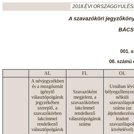
2018.ÉVI ORSZÁGGYULÉSI
A szavazóköri jegyzőkönyv
BÁCS
001. 
06. számú 
AL
FL
OL
A névjegyzékben
és a mozgóurnát
Urnában lév
igénylő
Szavazóként
bélyegzőlenyo
választópolgárok
megjelent, a
nélküli
jegyzékében
szavazókörben
szavazólapo
szereplő, a
lakcímmel
száma (az
szavazókörben
rendelkező
átjelentkezéss
lakcímmel
választópolgárok
leadott
rendelkező
száma
szavazólapo
választópolgárok
kivételével)