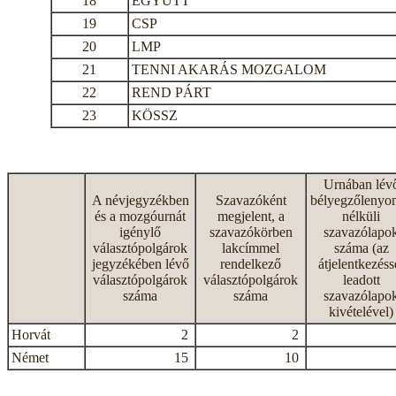
18
EGYÜTT
19
CSP
20
LMP
21
TENNI AKARÁS MOZGALOM
22
REND PÁRT
23
KÖSSZ
Urnában lév
A névjegyzékben
Szavazóként
bélyegzőlenyo
és a mozgóurnát
megjelent, a
nélküli
igénylő
szavazókörben
szavazólapo
választópolgárok
lakcímmel
száma (az
jegyzékében lévő
rendelkező
átjelentkezéss
választópolgárok
választópolgárok
leadott
száma
száma
szavazólapo
kivételével)
Horvát
2
2
Német
15
10