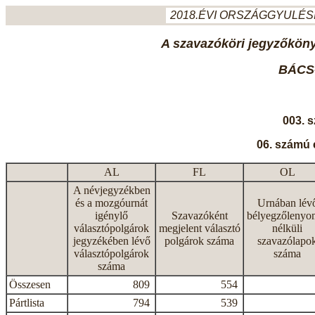
2018.ÉVI ORSZÁGGYULÉSI
A szavazóköri jegyzőkönyv
BÁCS
003. 
06. számú 
AL
FL
OL
A névjegyzékben
és a mozgóurnát
Urnában lév
igénylő
Szavazóként
bélyegzőlenyo
választópolgárok
megjelent választó
nélküli
jegyzékében lévő
polgárok száma
szavazólapo
választópolgárok
száma
száma
Összesen
809
554
Pártlista
794
539