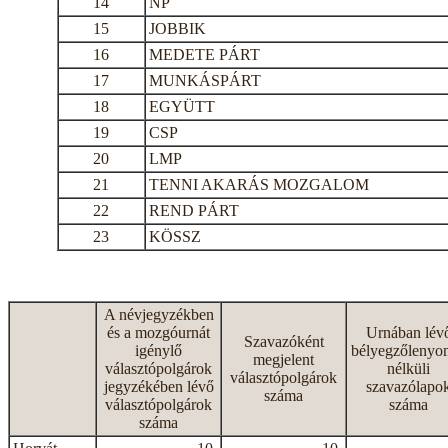
14
NP
15
JOBBIK
16
MEDETE PÁRT
17
MUNKÁSPÁRT
18
EGYÜTT
19
CSP
20
LMP
21
TENNI AKARÁS MOZGALOM
22
REND PÁRT
23
KÖSSZ
A névjegyzékben
és a mozgóurnát
Urnában lév
Szavazóként
igénylő
bélyegzőlenyo
megjelent
választópolgárok
nélküli
választópolgárok
jegyzékében lévő
szavazólapo
száma
választópolgárok
száma
száma