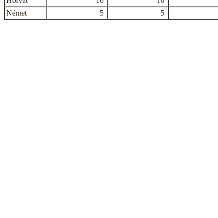
Horvát
10
10
Német
5
5