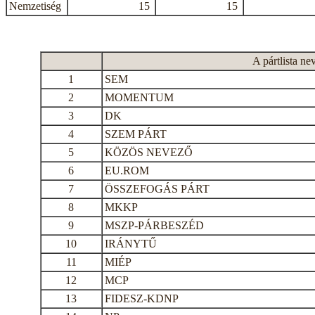
Nemzetiség
15
15
A pártlista ne
1
SEM
2
MOMENTUM
3
DK
4
SZEM PÁRT
5
KÖZÖS NEVEZŐ
6
EU.ROM
7
ÖSSZEFOGÁS PÁRT
8
MKKP
9
MSZP-PÁRBESZÉD
10
IRÁNYTŰ
11
MIÉP
12
MCP
13
FIDESZ-KDNP