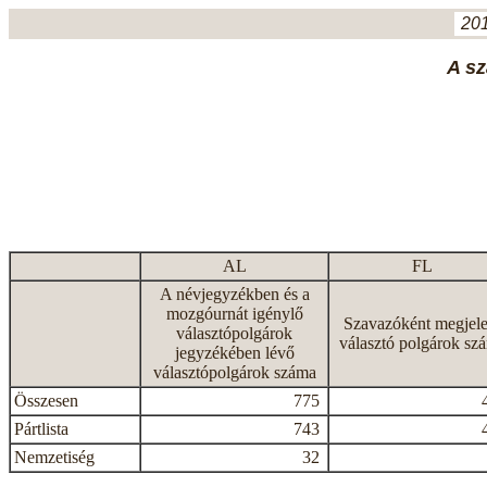
201
A sz
AL
FL
A névjegyzékben és a
mozgóurnát igénylő
Szavazóként megjele
választópolgárok
választó polgárok sz
jegyzékében lévő
választópolgárok száma
Összesen
775
Pártlista
743
Nemzetiség
32