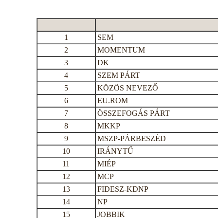
1
SEM
2
MOMENTUM
3
DK
4
SZEM PÁRT
5
KÖZÖS NEVEZŐ
6
EU.ROM
7
ÖSSZEFOGÁS PÁRT
8
MKKP
9
MSZP-PÁRBESZÉD
10
IRÁNYTŰ
11
MIÉP
12
MCP
13
FIDESZ-KDNP
14
NP
15
JOBBIK