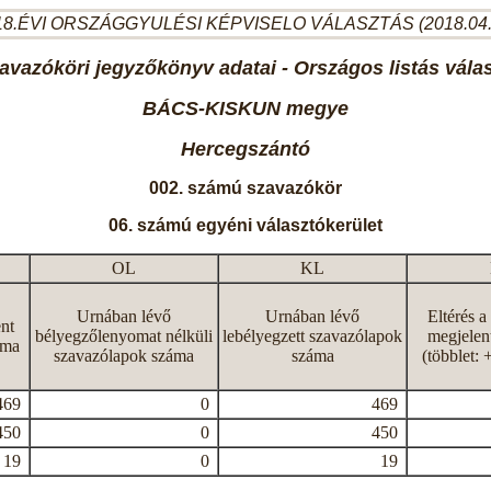
8.ÉVI ORSZÁGGYULÉSI KÉPVISELO VÁLASZTÁS (2018.04
avazóköri jegyzőkönyv adatai - Országos listás vála
BÁCS-KISKUN megye
Hercegszántó
002. számú szavazókör
06. számú egyéni választókerület
OL
KL
Urnában lévő
Urnában lévő
Eltérés a
nt
bélyegzőlenyomat nélküli
lebélyegzett szavazólapok
megjelen
áma
szavazólapok száma
száma
(többlet: 
469
0
469
450
0
450
19
0
19