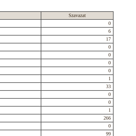
Szavazat
0
6
17
0
0
0
0
1
33
0
0
1
266
0
99