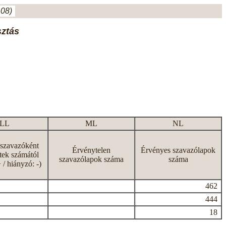
.08)
sztás
LL
ML
NL
 szavazóként
Érvénytelen
Érvényes szavazólapok
tek számától
szavazólapok száma
száma
+ / hiányzó: -)
462
444
18