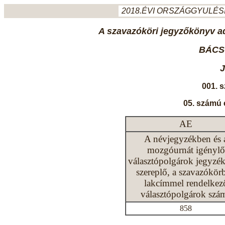
2018.ÉVI ORSZÁGGYULÉSI
A szavazóköri jegyzőkönyv ada
BÁCS
001. 
05. számú 
AE
A névjegyzékben és 
mozgóurnát igénylő
választópolgárok jegyzé
szereplő, a szavazókör
lakcímmel rendelkez
választópolgárok szá
858