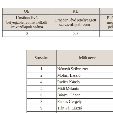
OE
KE
Urnában lévő
Elt
Urnában lévő lebélyegzett
bélyegzőlenyomat nélküli
meg
szavazólapok száma
szavazólapok száma
(tö
0
507
Sorszám
Jelölt neve
1
Németh Szilveszter
2
Molnár László
4
Radics Károly
5
Midi Melánia
6
Bányai Gábor
8
Farkas Gergely
9
Tián Pál László