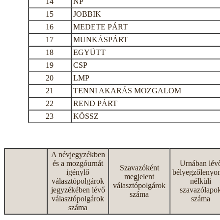
14
NP
15
JOBBIK
16
MEDETE PÁRT
17
MUNKÁSPÁRT
18
EGYÜTT
19
CSP
20
LMP
21
TENNI AKARÁS MOZGALOM
22
REND PÁRT
23
KÖSSZ
A névjegyzékben
és a mozgóurnát
Urnában lév
Szavazóként
igénylő
bélyegzőlenyo
megjelent
választópolgárok
nélküli
választópolgárok
jegyzékében lévő
szavazólapo
száma
választópolgárok
száma
száma