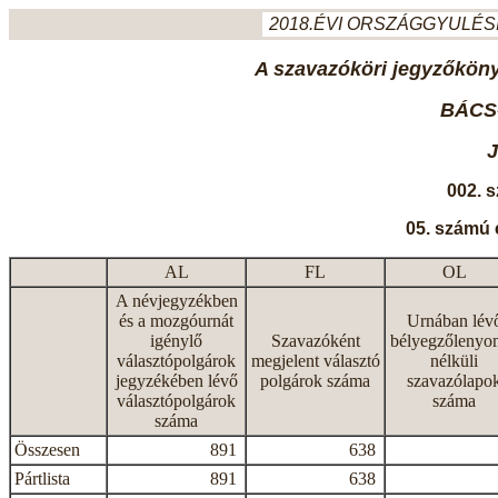
2018.ÉVI ORSZÁGGYULÉSI
A szavazóköri jegyzőkönyv
BÁCS
002. 
05. számú 
AL
FL
OL
A névjegyzékben
és a mozgóurnát
Urnában lév
igénylő
Szavazóként
bélyegzőlenyo
választópolgárok
megjelent választó
nélküli
jegyzékében lévő
polgárok száma
szavazólapo
választópolgárok
száma
száma
Összesen
891
638
Pártlista
891
638