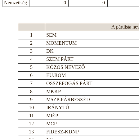
Nemzetiség
0
0
A pártlista ne
1
SEM
2
MOMENTUM
3
DK
4
SZEM PÁRT
5
KÖZÖS NEVEZŐ
6
EU.ROM
7
ÖSSZEFOGÁS PÁRT
8
MKKP
9
MSZP-PÁRBESZÉD
10
IRÁNYTŰ
11
MIÉP
12
MCP
13
FIDESZ-KDNP