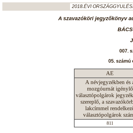
2018.ÉVI ORSZÁGGYULÉSI
A szavazóköri jegyzőkönyv ada
BÁCS
007. 
05. számú 
AE
A névjegyzékben és 
mozgóurnát igénylő
választópolgárok jegyzé
szereplő, a szavazókör
lakcímmel rendelkez
választópolgárok szá
811