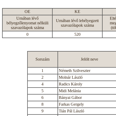
OE
KE
Urnában lévő
Elt
Urnában lévő lebélyegzett
bélyegzőlenyomat nélküli
meg
szavazólapok száma
szavazólapok száma
(tö
0
520
Sorszám
Jelölt neve
1
Németh Szilveszter
2
Molnár László
4
Radics Károly
5
Midi Melánia
6
Bányai Gábor
8
Farkas Gergely
9
Tián Pál László