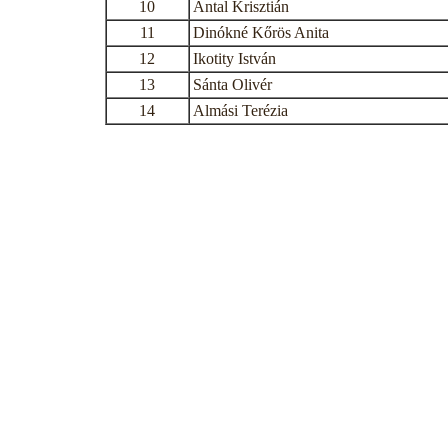
10
Antal Krisztián
11
Dinókné Kőrös Anita
12
Ikotity István
13
Sánta Olivér
14
Almási Terézia