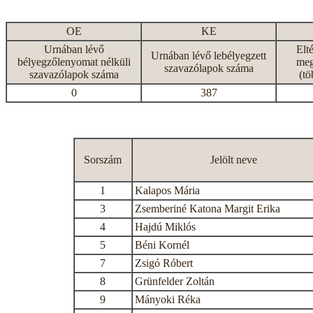
OE
KE
Urnában lévő
Elt
Urnában lévő lebélyegzett
bélyegzőlenyomat nélküli
meg
szavazólapok száma
szavazólapok száma
(tö
0
387
Sorszám
Jelölt neve
1
Kalapos Mária
3
Zsemberiné Katona Margit Erika
4
Hajdú Miklós
5
Béni Kornél
7
Zsigó Róbert
8
Grünfelder Zoltán
9
Mányoki Réka