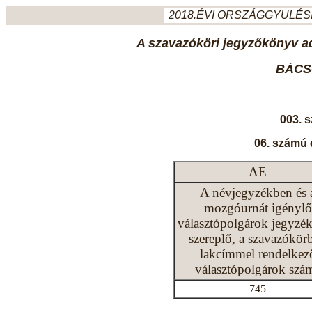
2018.ÉVI ORSZÁGGYULÉSI
A szavazóköri jegyzőkönyv ada
BÁCS
003. 
06. számú 
AE
A névjegyzékben és 
mozgóurnát igénylő
választópolgárok jegyzé
szereplő, a szavazókör
lakcímmel rendelkez
választópolgárok szá
745