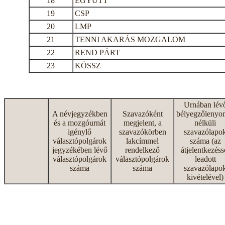
18
EGYÜTT
19
CSP
20
LMP
21
TENNI AKARÁS MOZGALOM
22
REND PÁRT
23
KÖSSZ
Urnában lév
A névjegyzékben
Szavazóként
bélyegzőlenyo
és a mozgóurnát
megjelent, a
nélküli
igénylő
szavazókörben
szavazólapo
választópolgárok
lakcímmel
száma (az
jegyzékében lévő
rendelkező
átjelentkezéss
választópolgárok
választópolgárok
leadott
száma
száma
szavazólapo
kivételével)