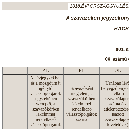
2018.ÉVI ORSZÁGGYULÉSI
A szavazóköri jegyzőkönyv
BÁCS
001. 
06. számú 
AL
FL
OL
A névjegyzékben
és a mozgóurnát
Urnában lév
igénylő
Szavazóként
bélyegzőlenyo
választópolgárok
megjelent, a
nélküli
jegyzékében
szavazókörben
szavazólapo
szereplő, a
lakcímmel
száma (az
szavazókörben
rendelkező
átjelentkezéss
lakcímmel
választópolgárok
leadott
rendelkező
száma
szavazólapo
választópolgárok
kivételével)