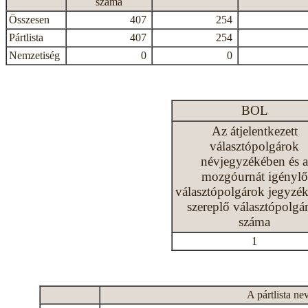
száma
Összesen
407
254
Pártlista
407
254
Nemzetiség
0
0
BOL
Az átjelentkezett
választópolgárok
névjegyzékében és a
mozgóurnát igénylő
választópolgárok jegyzé
szereplő választópolgá
száma
1
A pártlista ne