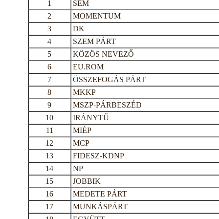
1
SEM
2
MOMENTUM
3
DK
4
SZEM PÁRT
5
KÖZÖS NEVEZŐ
6
EU.ROM
7
ÖSSZEFOGÁS PÁRT
8
MKKP
9
MSZP-PÁRBESZÉD
10
IRÁNYTŰ
11
MIÉP
12
MCP
13
FIDESZ-KDNP
14
NP
15
JOBBIK
16
MEDETE PÁRT
17
MUNKÁSPÁRT