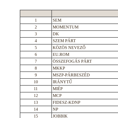
1
SEM
2
MOMENTUM
3
DK
4
SZEM PÁRT
5
KÖZÖS NEVEZŐ
6
EU.ROM
7
ÖSSZEFOGÁS PÁRT
8
MKKP
9
MSZP-PÁRBESZÉD
10
IRÁNYTŰ
11
MIÉP
12
MCP
13
FIDESZ-KDNP
14
NP
15
JOBBIK