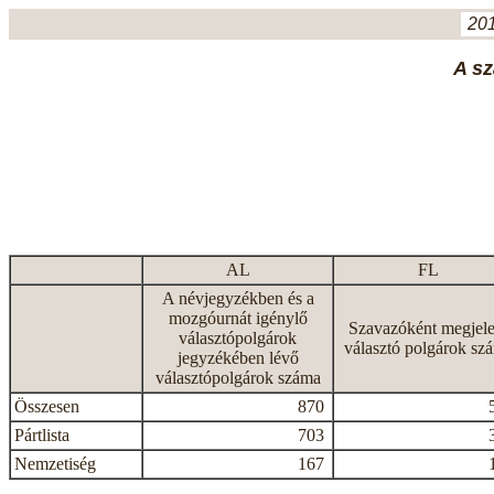
201
A sz
AL
FL
A névjegyzékben és a
mozgóurnát igénylő
Szavazóként megjele
választópolgárok
választó polgárok sz
jegyzékében lévő
választópolgárok száma
Összesen
870
Pártlista
703
Nemzetiség
167