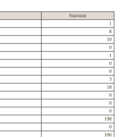
Szavazat
1
8
10
0
1
0
0
3
18
0
0
0
198
0
106