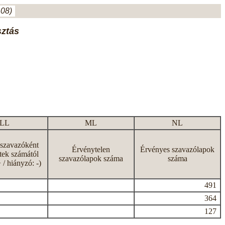
.08)
sztás
LL
ML
NL
 szavazóként
Érvénytelen
Érvényes szavazólapok
tek számától
szavazólapok száma
száma
+ / hiányzó: -)
491
364
127