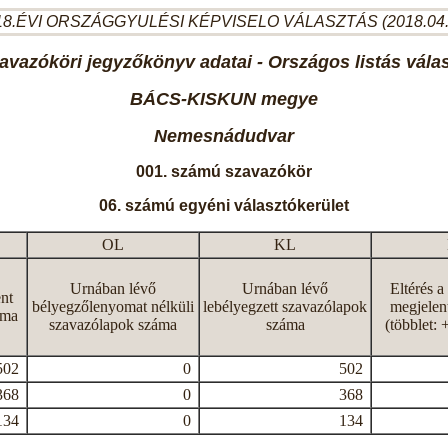
8.ÉVI ORSZÁGGYULÉSI KÉPVISELO VÁLASZTÁS (2018.04
avazóköri jegyzőkönyv adatai - Országos listás vála
BÁCS-KISKUN megye
Nemesnádudvar
001. számú szavazókör
06. számú egyéni választókerület
OL
KL
Urnában lévő
Urnában lévő
Eltérés a
nt
bélyegzőlenyomat nélküli
lebélyegzett szavazólapok
megjelen
áma
szavazólapok száma
száma
(többlet: 
502
0
502
368
0
368
134
0
134