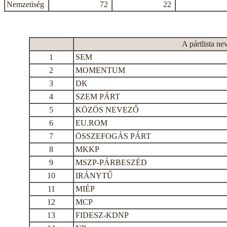
Nemzetiség
72
22
A pártlista ne
1
SEM
2
MOMENTUM
3
DK
4
SZEM PÁRT
5
KÖZÖS NEVEZŐ
6
EU.ROM
7
ÖSSZEFOGÁS PÁRT
8
MKKP
9
MSZP-PÁRBESZÉD
10
IRÁNYTŰ
11
MIÉP
12
MCP
13
FIDESZ-KDNP