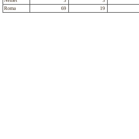
Német
3
3
Roma
69
19