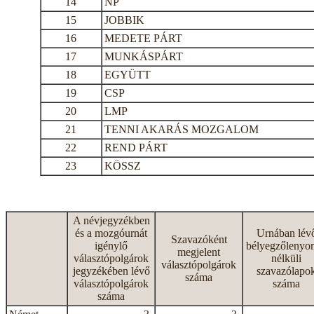
14
NP
15
JOBBIK
16
MEDETE PÁRT
17
MUNKÁSPÁRT
18
EGYÜTT
19
CSP
20
LMP
21
TENNI AKARÁS MOZGALOM
22
REND PÁRT
23
KÖSSZ
A névjegyzékben
és a mozgóurnát
Urnában lév
Szavazóként
igénylő
bélyegzőlenyo
megjelent
választópolgárok
nélküli
választópolgárok
jegyzékében lévő
szavazólapo
száma
választópolgárok
száma
száma