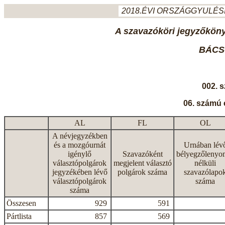
2018.ÉVI ORSZÁGGYULÉSI
A szavazóköri jegyzőkönyv
BÁCS
002. 
06. számú 
AL
FL
OL
A névjegyzékben
és a mozgóurnát
Urnában lév
igénylő
Szavazóként
bélyegzőlenyo
választópolgárok
megjelent választó
nélküli
jegyzékében lévő
polgárok száma
szavazólapo
választópolgárok
száma
száma
Összesen
929
591
Pártlista
857
569