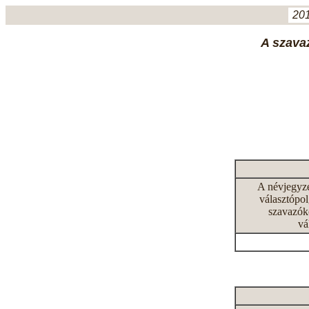
201
A szavaz
A névjegyz
választópol
szavazók
vá