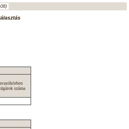
.08)
választás
zavazókörben
olgárok száma