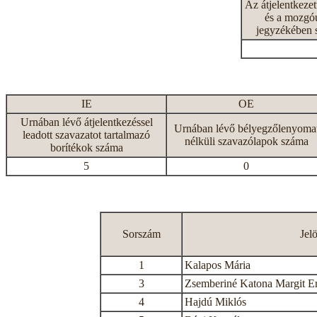
Az átjelentkeze
és a mozgóu
jegyzékében 
IE
OE
Urnában lévő átjelentkezéssel
Urnában lévő bélyegzőlenyoma
leadott szavazatot tartalmazó
nélküli szavazólapok száma
borítékok száma
5
0
Sorszám
Jel
1
Kalapos Mária
3
Zsemberiné Katona Margit E
4
Hajdú Miklós