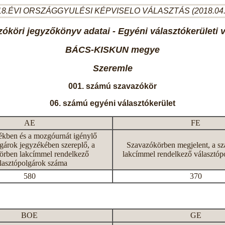
8.ÉVI ORSZÁGGYULÉSI KÉPVISELO VÁLASZTÁS (2018.04
óköri jegyzőkönyv adatai - Egyéni választókerületi 
BÁCS-KISKUN megye
Szeremle
001. számú szavazókör
06. számú egyéni választókerület
AE
FE
ékben és a mozgóurnát igénylő
gárok jegyzékében szereplő, a
Szavazókörben megjelent, a s
örben lakcímmel rendelkező
lakcímmel rendelkező választóp
lasztópolgárok száma
580
370
BOE
GE