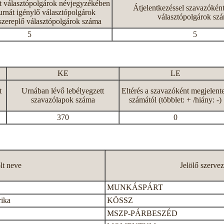
tt választópolgárok névjegyzékében
Átjelentkezéssel szavazókén
rnát igénylő választópolgárok
választópolgárok sz
szereplő választópolgárok száma
5
5
KE
LE
t
Urnában lévő lebélyegzett
Eltérés a szavazóként megjelent
szavazólapok száma
számától (többlet: + /hiány: -)
370
0
ölt neve
Jelölő szervez
MUNKÁSPÁRT
rika
KÖSSZ
MSZP-PÁRBESZÉD