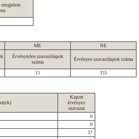
t megjelent
áma
ME
NE
ek
Érvénytelen szavazólapok
Érvényes szavazólapok száma
száma
15
355
Kapott
et(ek)
érvényes
szavazat
0
0
37