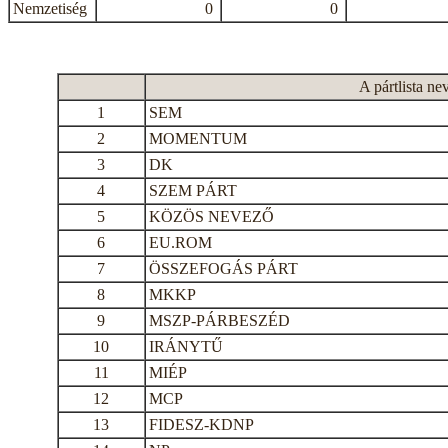
Nemzetiség
0
0
A pártlista ne
1
SEM
2
MOMENTUM
3
DK
4
SZEM PÁRT
5
KÖZÖS NEVEZŐ
6
EU.ROM
7
ÖSSZEFOGÁS PÁRT
8
MKKP
9
MSZP-PÁRBESZÉD
10
IRÁNYTŰ
11
MIÉP
12
MCP
13
FIDESZ-KDNP