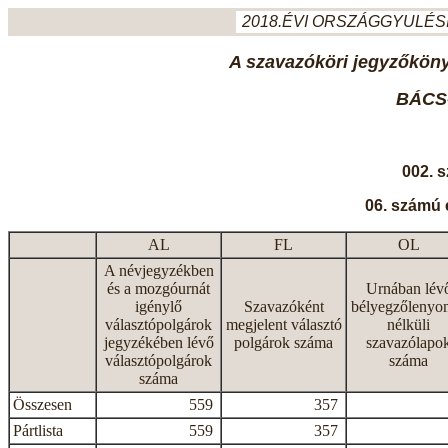
2018.ÉVI ORSZÁGGYULÉSI
A szavazóköri jegyzőkönyv
BÁCS
002. 
06. számú 
AL
FL
OL
A névjegyzékben
és a mozgóurnát
Urnában lév
igénylő
Szavazóként
bélyegzőlenyo
választópolgárok
megjelent választó
nélküli
jegyzékében lévő
polgárok száma
szavazólapo
választópolgárok
száma
száma
Összesen
559
357
Pártlista
559
357