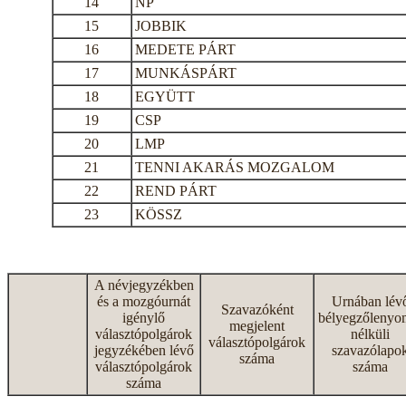
14
NP
15
JOBBIK
16
MEDETE PÁRT
17
MUNKÁSPÁRT
18
EGYÜTT
19
CSP
20
LMP
21
TENNI AKARÁS MOZGALOM
22
REND PÁRT
23
KÖSSZ
A névjegyzékben
és a mozgóurnát
Urnában lév
Szavazóként
igénylő
bélyegzőlenyo
megjelent
választópolgárok
nélküli
választópolgárok
jegyzékében lévő
szavazólapo
száma
választópolgárok
száma
száma