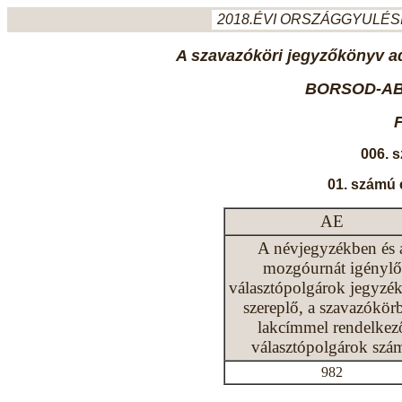
2018.ÉVI ORSZÁGGYULÉSI
A szavazóköri jegyzőkönyv ada
BORSOD-AB
006. 
01. számú 
AE
A névjegyzékben és 
mozgóurnát igénylő
választópolgárok jegyzé
szereplő, a szavazókör
lakcímmel rendelkez
választópolgárok szá
982