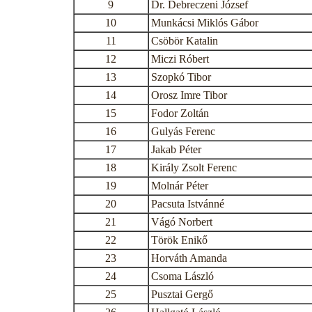
9
Dr. Debreczeni József
10
Munkácsi Miklós Gábor
11
Csöbör Katalin
12
Miczi Róbert
13
Szopkó Tibor
14
Orosz Imre Tibor
15
Fodor Zoltán
16
Gulyás Ferenc
17
Jakab Péter
18
Király Zsolt Ferenc
19
Molnár Péter
20
Pacsuta Istvánné
21
Vágó Norbert
22
Török Enikő
23
Horváth Amanda
24
Csoma László
25
Pusztai Gergő