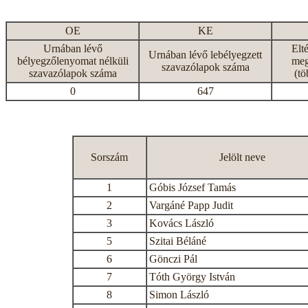
OE
KE
Urnában lévő
Elt
Urnában lévő lebélyegzett
bélyegzőlenyomat nélküli
meg
szavazólapok száma
szavazólapok száma
(tö
0
647
Sorszám
Jelölt neve
1
Góbis József Tamás
2
Vargáné Papp Judit
3
Kovács László
5
Szitai Béláné
6
Gönczi Pál
7
Tóth György István
8
Simon László