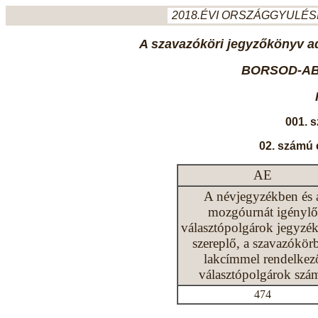
2018.ÉVI ORSZÁGGYULÉSI
A szavazóköri jegyzőkönyv ada
BORSOD-AB
001. 
02. számú 
AE
A névjegyzékben és 
mozgóurnát igénylő
választópolgárok jegyzé
szereplő, a szavazókör
lakcímmel rendelkez
választópolgárok szá
474