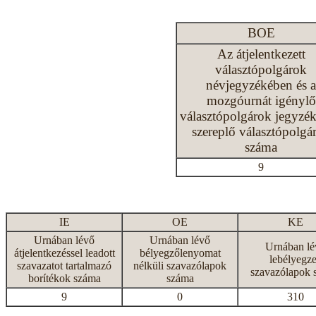
BOE
Az átjelentkezett
választópolgárok
névjegyzékében és a
mozgóurnát igénylő
választópolgárok jegyzé
szereplő választópolgá
száma
9
IE
OE
KE
Urnában lévő
Urnában lévő
Urnában lé
átjelentkezéssel leadott
bélyegzőlenyomat
lebélyegze
szavazatot tartalmazó
nélküli szavazólapok
szavazólapok 
borítékok száma
száma
9
0
310