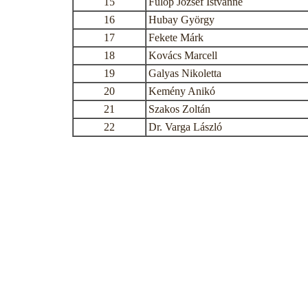
15
Fülöp József Istvánné
16
Hubay György
17
Fekete Márk
18
Kovács Marcell
19
Galyas Nikoletta
20
Kemény Anikó
21
Szakos Zoltán
22
Dr. Varga László