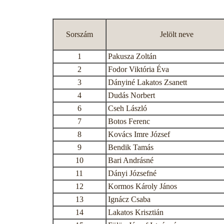
Sorszám
Jelölt neve
1
Pakusza Zoltán
2
Fodor Viktória Éva
3
Dányiné Lakatos Zsanett
4
Dudás Norbert
6
Cseh László
7
Botos Ferenc
8
Kovács Imre József
9
Bendik Tamás
10
Bari Andrásné
11
Dányi Józsefné
12
Kormos Károly János
13
Ignácz Csaba
14
Lakatos Krisztián