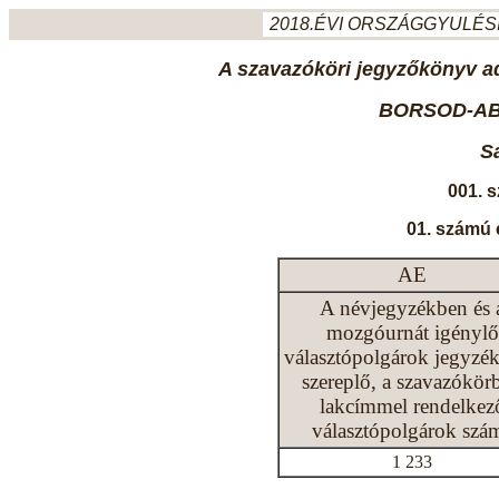
2018.ÉVI ORSZÁGGYULÉSI
A szavazóköri jegyzőkönyv ada
BORSOD-AB
S
001. 
01. számú 
AE
A névjegyzékben és 
mozgóurnát igénylő
választópolgárok jegyzé
szereplő, a szavazókör
lakcímmel rendelkez
választópolgárok szá
1 233