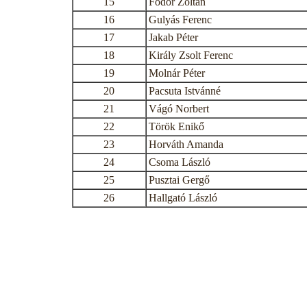
15
Fodor Zoltán
16
Gulyás Ferenc
17
Jakab Péter
18
Király Zsolt Ferenc
19
Molnár Péter
20
Pacsuta Istvánné
21
Vágó Norbert
22
Török Enikő
23
Horváth Amanda
24
Csoma László
25
Pusztai Gergő
26
Hallgató László