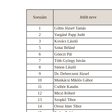
Sorszám
Jelölt neve
1
Góbis József Tamás
2
Vargáné Papp Judit
3
Kovács László
5
Szitai Béláné
6
Gönczi Pál
7
Tóth György István
8
Simon László
9
Dr. Debreczeni József
10
Munkácsi Miklós Gábor
11
Csöbör Katalin
12
Miczi Róbert
13
Szopkó Tibor
14
Orosz Imre Tibor