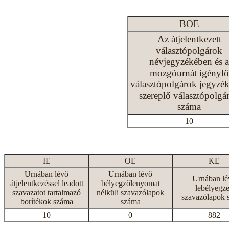
BOE
Az átjelentkezett
választópolgárok
névjegyzékében és a
mozgóurnát igénylő
választópolgárok jegyzé
szereplő választópolgá
száma
10
IE
OE
KE
Urnában lévő
Urnában lévő
Urnában lé
átjelentkezéssel leadott
bélyegzőlenyomat
lebélyegze
szavazatot tartalmazó
nélküli szavazólapok
szavazólapok 
borítékok száma
száma
10
0
882