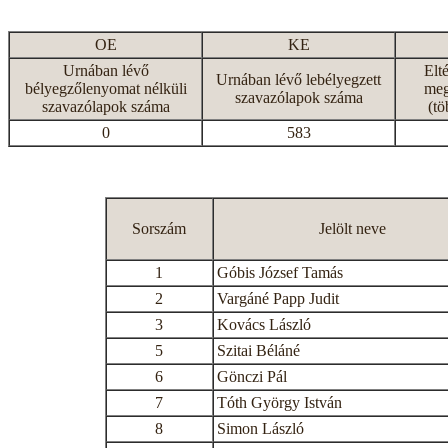
OE
KE
Urnában lévő
Elt
Urnában lévő lebélyegzett
bélyegzőlenyomat nélküli
meg
szavazólapok száma
szavazólapok száma
(tö
0
583
Sorszám
Jelölt neve
1
Góbis József Tamás
2
Vargáné Papp Judit
3
Kovács László
5
Szitai Béláné
6
Gönczi Pál
7
Tóth György István
8
Simon László