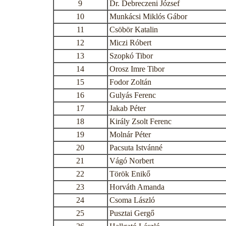
9
Dr. Debreczeni József
10
Munkácsi Miklós Gábor
11
Csöbör Katalin
12
Miczi Róbert
13
Szopkó Tibor
14
Orosz Imre Tibor
15
Fodor Zoltán
16
Gulyás Ferenc
17
Jakab Péter
18
Király Zsolt Ferenc
19
Molnár Péter
20
Pacsuta Istvánné
21
Vágó Norbert
22
Török Enikő
23
Horváth Amanda
24
Csoma László
25
Pusztai Gergő