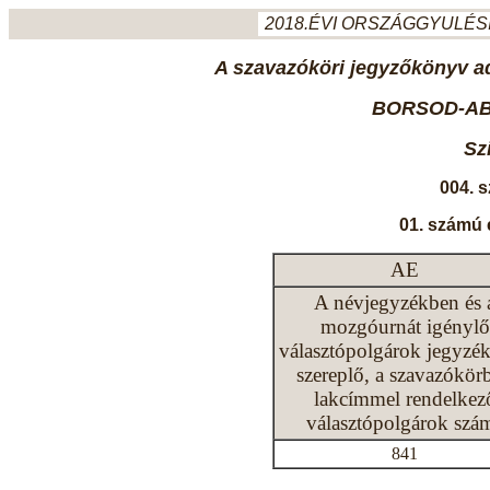
2018.ÉVI ORSZÁGGYULÉSI
A szavazóköri jegyzőkönyv ada
BORSOD-AB
Sz
004. 
01. számú 
AE
A névjegyzékben és 
mozgóurnát igénylő
választópolgárok jegyzé
szereplő, a szavazókör
lakcímmel rendelkez
választópolgárok szá
841