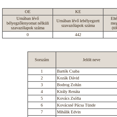
OE
KE
Urnában lévő
Elt
Urnában lévő lebélyegzett
bélyegzőlenyomat nélküli
meg
szavazólapok száma
szavazólapok száma
(tö
0
442
Sorszám
Jelölt neve
1
Bartók Csaba
2
Kozák Dávid
3
Bodrog Zoltán
4
Király Renáta
5
Kovács Zsófia
6
Kovácsné Pácsa Tünde
7
Mihálik Edvin