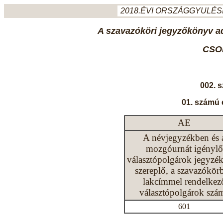
2018.ÉVI ORSZÁGGYULÉSI
A szavazóköri jegyzőkönyv ada
CSO
002. 
01. számú 
AE
A névjegyzékben és 
mozgóurnát igénylő
választópolgárok jegyzé
szereplő, a szavazókör
lakcímmel rendelkez
választópolgárok szá
601