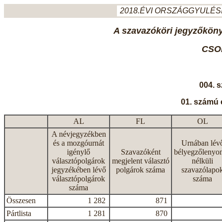
2018.ÉVI ORSZÁGGYULÉSI
A szavazóköri jegyzőkönyv
CSO
004. 
01. számú 
AL
FL
OL
A névjegyzékben
és a mozgóurnát
Urnában lév
igénylő
Szavazóként
bélyegzőlenyo
választópolgárok
megjelent választó
nélküli
jegyzékében lévő
polgárok száma
szavazólapo
választópolgárok
száma
száma
Összesen
1 282
871
Pártlista
1 281
870