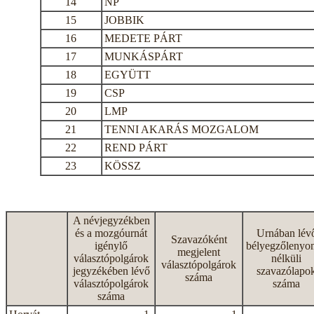
14
NP
15
JOBBIK
16
MEDETE PÁRT
17
MUNKÁSPÁRT
18
EGYÜTT
19
CSP
20
LMP
21
TENNI AKARÁS MOZGALOM
22
REND PÁRT
23
KÖSSZ
A névjegyzékben
és a mozgóurnát
Urnában lév
Szavazóként
igénylő
bélyegzőlenyo
megjelent
választópolgárok
nélküli
választópolgárok
jegyzékében lévő
szavazólapo
száma
választópolgárok
száma
száma