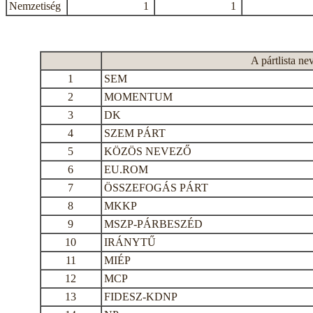
Nemzetiség
1
1
A pártlista ne
1
SEM
2
MOMENTUM
3
DK
4
SZEM PÁRT
5
KÖZÖS NEVEZŐ
6
EU.ROM
7
ÖSSZEFOGÁS PÁRT
8
MKKP
9
MSZP-PÁRBESZÉD
10
IRÁNYTŰ
11
MIÉP
12
MCP
13
FIDESZ-KDNP