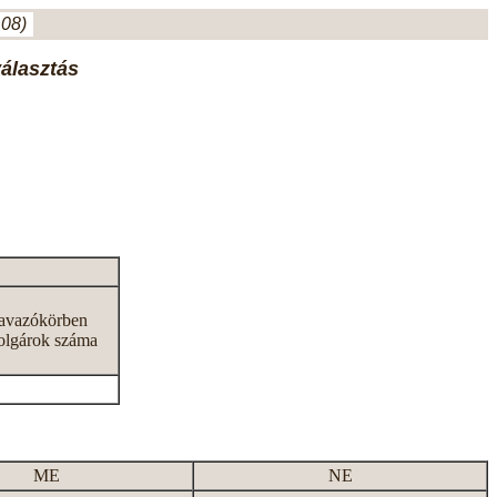
.08)
választás
zavazókörben
olgárok száma
ME
NE