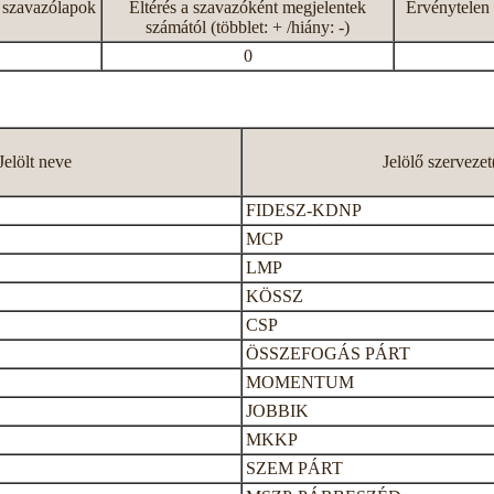
 szavazólapok
Eltérés a szavazóként megjelentek
Érvénytelen 
számától (többlet: + /hiány: -)
0
Jelölt neve
Jelölő szervezet
FIDESZ-KDNP
MCP
LMP
KÖSSZ
CSP
ÖSSZEFOGÁS PÁRT
MOMENTUM
JOBBIK
MKKP
SZEM PÁRT