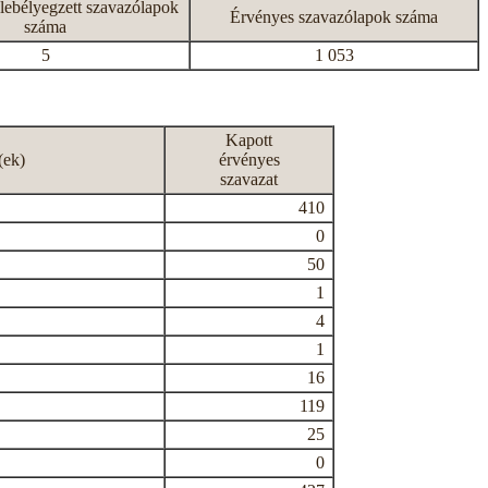
lebélyegzett szavazólapok
Érvényes szavazólapok száma
száma
5
1 053
Kapott
(ek)
érvényes
szavazat
410
0
50
1
4
1
16
119
25
0