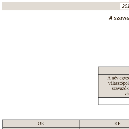
201
A szavaz
A névjegyz
választópol
szavazók
vá
OE
KE