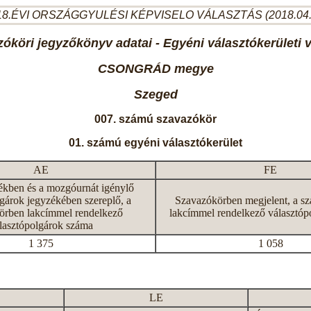
8.ÉVI ORSZÁGGYULÉSI KÉPVISELO VÁLASZTÁS (2018.04
óköri jegyzőkönyv adatai - Egyéni választókerületi 
CSONGRÁD megye
Szeged
007. számú szavazókör
01. számú egyéni választókerület
AE
FE
ékben és a mozgóurnát igénylő
gárok jegyzékében szereplő, a
Szavazókörben megjelent, a s
örben lakcímmel rendelkező
lakcímmel rendelkező választóp
lasztópolgárok száma
1 375
1 058
LE