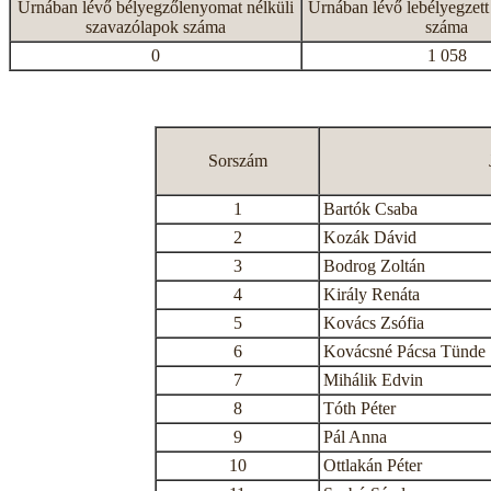
Urnában lévő bélyegzőlenyomat nélküli
Urnában lévő lebélyegzett
szavazólapok száma
száma
0
1 058
Sorszám
1
Bartók Csaba
2
Kozák Dávid
3
Bodrog Zoltán
4
Király Renáta
5
Kovács Zsófia
6
Kovácsné Pácsa Tünde
7
Mihálik Edvin
8
Tóth Péter
9
Pál Anna
10
Ottlakán Péter