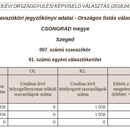
8.ÉVI ORSZÁGGYULÉSI KÉPVISELO VÁLASZTÁS (2018.04
avazóköri jegyzőkönyv adatai - Országos listás vála
CSONGRÁD megye
Szeged
007. számú szavazókör
01. számú egyéni választókerület
OL
KL
Urnában lévő
Urnában lévő
Eltérés a
nt
bélyegzőlenyomat nélküli
lebélyegzett szavazólapok
megjelen
áma
szavazólapok száma
száma
(többlet: 
058
0
1 058
058
0
1 058
0
0
0