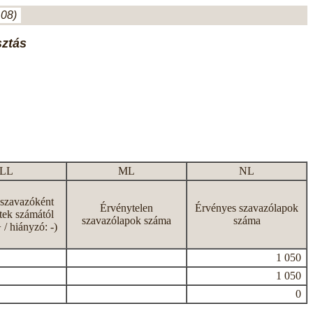
.08)
sztás
LL
ML
NL
 szavazóként
Érvénytelen
Érvényes szavazólapok
tek számától
szavazólapok száma
száma
+ / hiányzó: -)
1 050
1 050
0