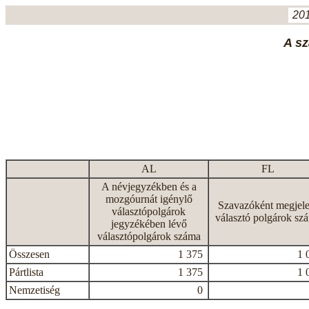
201
A sz
AL
FL
A névjegyzékben és a
mozgóurnát igénylő
Szavazóként megjele
választópolgárok
választó polgárok sz
jegyzékében lévő
választópolgárok száma
Összesen
1 375
1 
Pártlista
1 375
1 
Nemzetiség
0