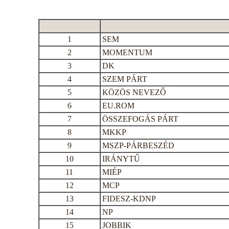
1
SEM
2
MOMENTUM
3
DK
4
SZEM PÁRT
5
KÖZÖS NEVEZŐ
6
EU.ROM
7
ÖSSZEFOGÁS PÁRT
8
MKKP
9
MSZP-PÁRBESZÉD
10
IRÁNYTŰ
11
MIÉP
12
MCP
13
FIDESZ-KDNP
14
NP
15
JOBBIK