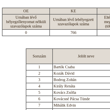
OE
KE
Urnában lévő
Elt
Urnában lévő lebélyegzett
bélyegzőlenyomat nélküli
meg
szavazólapok száma
szavazólapok száma
(tö
0
766
Sorszám
Jelölt neve
1
Bartók Csaba
2
Kozák Dávid
3
Bodrog Zoltán
4
Király Renáta
5
Kovács Zsófia
6
Kovácsné Pácsa Tünde
7
Mihálik Edvin