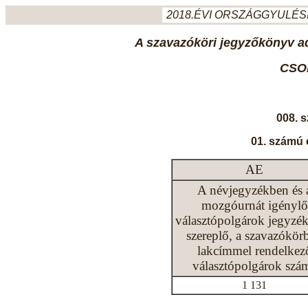
2018.ÉVI ORSZÁGGYULÉSI
A szavazóköri jegyzőkönyv ada
CSO
008. 
01. számú 
AE
A névjegyzékben és 
mozgóurnát igénylő
választópolgárok jegyzé
szereplő, a szavazókör
lakcímmel rendelkez
választópolgárok szá
1 131