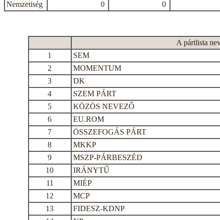
Nemzetiség
0
0
A pártlista ne
1
SEM
2
MOMENTUM
3
DK
4
SZEM PÁRT
5
KÖZÖS NEVEZŐ
6
EU.ROM
7
ÖSSZEFOGÁS PÁRT
8
MKKP
9
MSZP-PÁRBESZÉD
10
IRÁNYTŰ
11
MIÉP
12
MCP
13
FIDESZ-KDNP