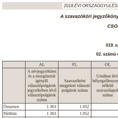
2018.ÉVI ORSZÁGGYULÉSI
A szavazóköri jegyzőkönyv
CSO
019. 
02. számú 
AL
FL
OL
A névjegyzékben
és a mozgóurnát
Urnában lév
igénylő
Szavazóként
bélyegzőlenyo
választópolgárok
megjelent választó
nélküli
jegyzékében lévő
polgárok száma
szavazólapo
választópolgárok
száma
száma
Összesen
1 363
1 052
Pártlista
1 363
1 052