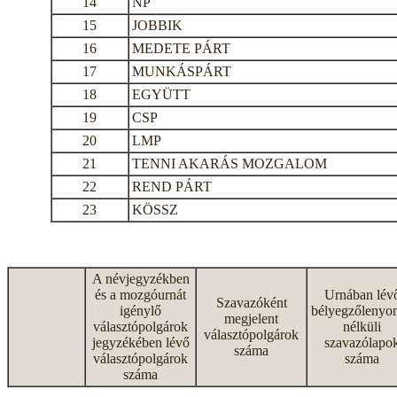
14
NP
15
JOBBIK
16
MEDETE PÁRT
17
MUNKÁSPÁRT
18
EGYÜTT
19
CSP
20
LMP
21
TENNI AKARÁS MOZGALOM
22
REND PÁRT
23
KÖSSZ
A névjegyzékben
és a mozgóurnát
Urnában lév
Szavazóként
igénylő
bélyegzőlenyo
megjelent
választópolgárok
nélküli
választópolgárok
jegyzékében lévő
szavazólapo
száma
választópolgárok
száma
száma