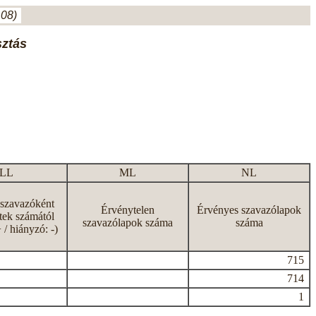
.08)
sztás
LL
ML
NL
 szavazóként
Érvénytelen
Érvényes szavazólapok
tek számától
szavazólapok száma
száma
+ / hiányzó: -)
715
714
1