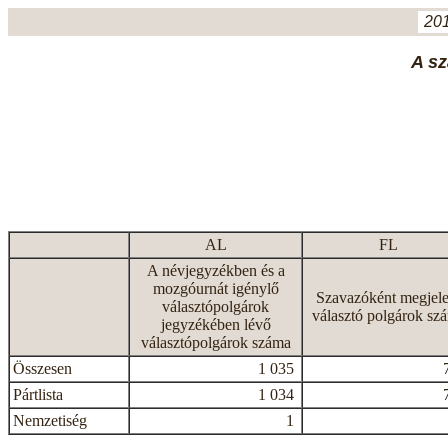
201
A sz
AL
FL
A névjegyzékben és a
mozgóurnát igénylő
Szavazóként megjele
választópolgárok
választó polgárok sz
jegyzékében lévő
választópolgárok száma
Összesen
1 035
Pártlista
1 034
Nemzetiség
1