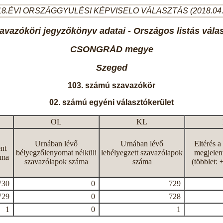
8.ÉVI ORSZÁGGYULÉSI KÉPVISELO VÁLASZTÁS (2018.04
avazóköri jegyzőkönyv adatai - Országos listás vála
CSONGRÁD megye
Szeged
103. számú szavazókör
02. számú egyéni választókerület
OL
KL
Urnában lévő
Urnában lévő
Eltérés a
nt
bélyegzőlenyomat nélküli
lebélyegzett szavazólapok
megjelen
áma
szavazólapok száma
száma
(többlet: 
730
0
729
729
0
728
1
0
1