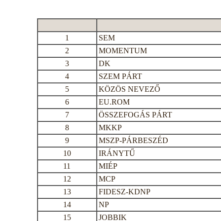
1
SEM
2
MOMENTUM
3
DK
4
SZEM PÁRT
5
KÖZÖS NEVEZŐ
6
EU.ROM
7
ÖSSZEFOGÁS PÁRT
8
MKKP
9
MSZP-PÁRBESZÉD
10
IRÁNYTŰ
11
MIÉP
12
MCP
13
FIDESZ-KDNP
14
NP
15
JOBBIK