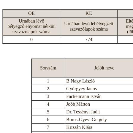
OE
KE
Urnában lévő
Elt
Urnában lévő lebélyegzett
bélyegzőlenyomat nélküli
meg
szavazólapok száma
szavazólapok száma
(tö
0
774
Sorszám
Jelölt neve
1
B Nagy László
2
Györgyey János
3
Fackelmann István
4
Joób Márton
5
Dr. Tessényi Judit
6
Boros-Gyevi Gergely
7
Krizsán Klára