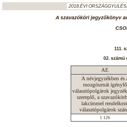
2018.ÉVI ORSZÁGGYULÉSI
A szavazóköri jegyzőkönyv ada
CSO
111. 
02. számú 
AE
A névjegyzékben és 
mozgóurnát igénylő
választópolgárok jegyzé
szereplő, a szavazókör
lakcímmel rendelkez
választópolgárok szá
1 126