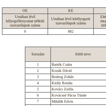
OE
KE
Urnában lévő
Elt
Urnában lévő lebélyegzett
bélyegzőlenyomat nélküli
meg
szavazólapok száma
szavazólapok száma
(tö
0
882
Sorszám
Jelölt neve
1
Bartók Csaba
2
Kozák Dávid
3
Bodrog Zoltán
4
Király Renáta
5
Kovács Zsófia
6
Kovácsné Pácsa Tünde
7
Mihálik Edvin