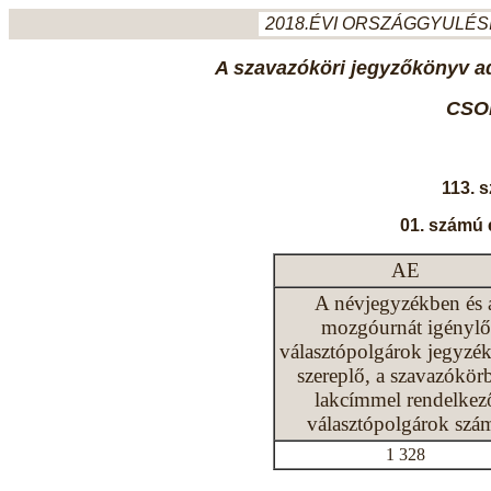
2018.ÉVI ORSZÁGGYULÉSI
A szavazóköri jegyzőkönyv ada
CSO
113. 
01. számú 
AE
A névjegyzékben és 
mozgóurnát igénylő
választópolgárok jegyzé
szereplő, a szavazókör
lakcímmel rendelkez
választópolgárok szá
1 328