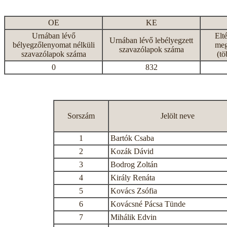
OE
KE
Urnában lévő
Elt
Urnában lévő lebélyegzett
bélyegzőlenyomat nélküli
meg
szavazólapok száma
szavazólapok száma
(tö
0
832
Sorszám
Jelölt neve
1
Bartók Csaba
2
Kozák Dávid
3
Bodrog Zoltán
4
Király Renáta
5
Kovács Zsófia
6
Kovácsné Pácsa Tünde
7
Mihálik Edvin