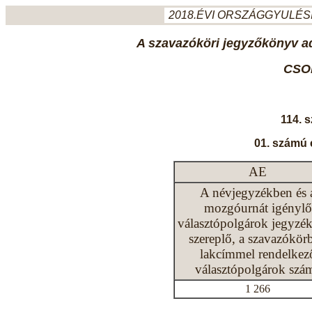
2018.ÉVI ORSZÁGGYULÉSI
A szavazóköri jegyzőkönyv ada
CSO
114. 
01. számú 
AE
A névjegyzékben és 
mozgóurnát igénylő
választópolgárok jegyzé
szereplő, a szavazókör
lakcímmel rendelkez
választópolgárok szá
1 266