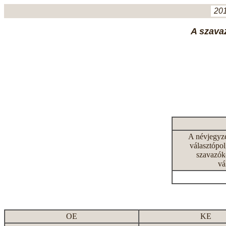
201
A szavaz
A névjegyz
választópol
szavazók
vá
OE
KE