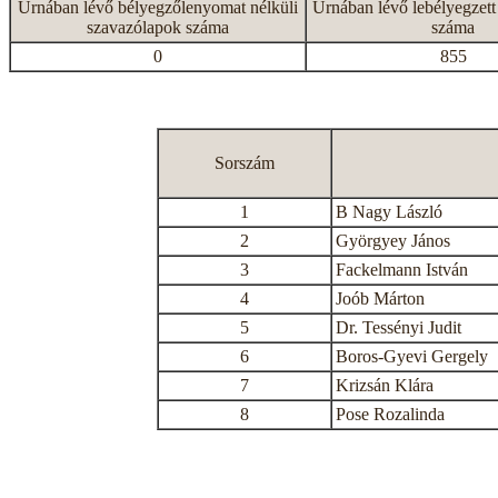
Urnában lévő bélyegzőlenyomat nélküli
Urnában lévő lebélyegzett
szavazólapok száma
száma
0
855
Sorszám
1
B Nagy László
2
Györgyey János
3
Fackelmann István
4
Joób Márton
5
Dr. Tessényi Judit
6
Boros-Gyevi Gergely
7
Krizsán Klára
8
Pose Rozalinda