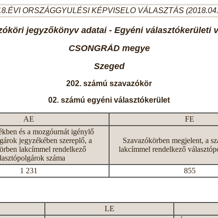
8.ÉVI ORSZÁGGYULÉSI KÉPVISELO VÁLASZTÁS (2018.04
óköri jegyzőkönyv adatai - Egyéni választókerületi 
CSONGRÁD megye
Szeged
202. számú szavazókör
02. számú egyéni választókerület
AE
FE
ékben és a mozgóurnát igénylő
gárok jegyzékében szereplő, a
Szavazókörben megjelent, a s
örben lakcímmel rendelkező
lakcímmel rendelkező választóp
lasztópolgárok száma
1 231
855
LE