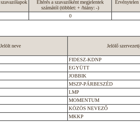
 szavazólapok
Eltérés a szavazóként megjelentek
Érvénytelen 
számától (többlet: + /hiány: -)
0
Jelölt neve
Jelölő szervezet(
FIDESZ-KDNP
EGYÜTT
JOBBIK
MSZP-PÁRBESZÉD
LMP
MOMENTUM
KÖZÖS NEVEZŐ
MKKP