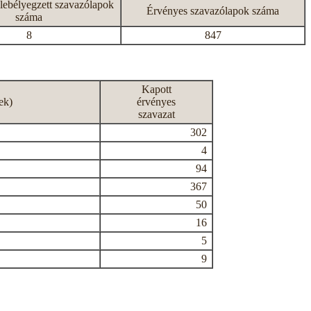
lebélyegzett szavazólapok
Érvényes szavazólapok száma
száma
8
847
Kapott
ek)
érvényes
szavazat
302
4
94
367
50
16
5
9