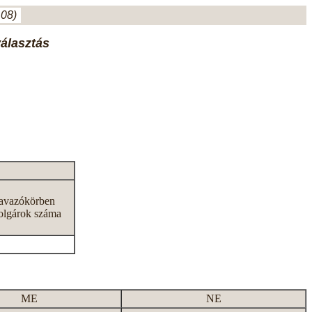
.08)
választás
zavazókörben
olgárok száma
ME
NE