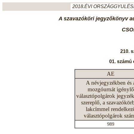
2018.ÉVI ORSZÁGGYULÉSI
A szavazóköri jegyzőkönyv ada
CSO
210. 
01. számú 
AE
A névjegyzékben és 
mozgóurnát igénylő
választópolgárok jegyzé
szereplő, a szavazókör
lakcímmel rendelkez
választópolgárok szá
989