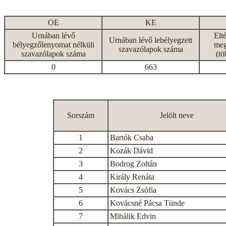
OE
KE
Urnában lévő
Elt
Urnában lévő lebélyegzett
bélyegzőlenyomat nélküli
meg
szavazólapok száma
szavazólapok száma
(tö
0
663
Sorszám
Jelölt neve
1
Bartók Csaba
2
Kozák Dávid
3
Bodrog Zoltán
4
Király Renáta
5
Kovács Zsófia
6
Kovácsné Pácsa Tünde
7
Mihálik Edvin