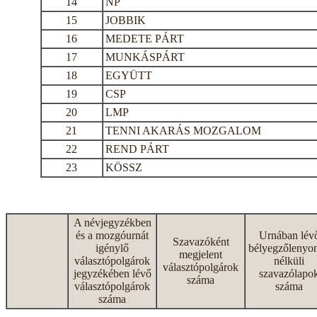
14
NP
15
JOBBIK
16
MEDETE PÁRT
17
MUNKÁSPÁRT
18
EGYÜTT
19
CSP
20
LMP
21
TENNI AKARÁS MOZGALOM
22
REND PÁRT
23
KÖSSZ
A névjegyzékben
és a mozgóurnát
Urnában lév
Szavazóként
igénylő
bélyegzőlenyo
megjelent
választópolgárok
nélküli
választópolgárok
jegyzékében lévő
szavazólapo
száma
választópolgárok
száma
száma