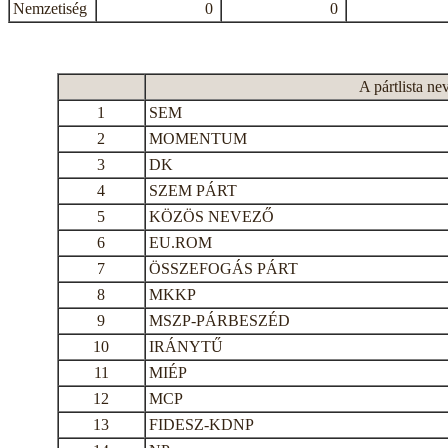
Nemzetiség
0
0
A pártlista ne
1
SEM
2
MOMENTUM
3
DK
4
SZEM PÁRT
5
KÖZÖS NEVEZŐ
6
EU.ROM
7
ÖSSZEFOGÁS PÁRT
8
MKKP
9
MSZP-PÁRBESZÉD
10
IRÁNYTŰ
11
MIÉP
12
MCP
13
FIDESZ-KDNP