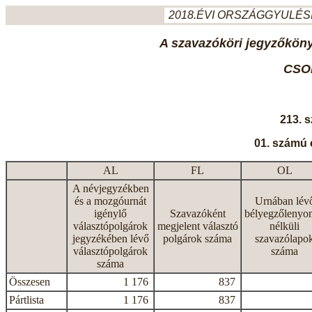
2018.ÉVI ORSZÁGGYULÉSI
A szavazóköri jegyzőkönyv
CSO
213. 
01. számú 
AL
FL
OL
A névjegyzékben
és a mozgóurnát
Urnában lév
igénylő
Szavazóként
bélyegzőlenyo
választópolgárok
megjelent választó
nélküli
jegyzékében lévő
polgárok száma
szavazólapo
választópolgárok
száma
száma
Összesen
1 176
837
Pártlista
1 176
837