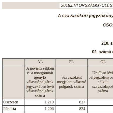
2018.ÉVI ORSZÁGGYULÉSI
A szavazóköri jegyzőkönyv
CSO
218. 
02. számú 
AL
FL
OL
A névjegyzékben
és a mozgóurnát
Urnában lév
igénylő
Szavazóként
bélyegzőlenyo
választópolgárok
megjelent választó
nélküli
jegyzékében lévő
polgárok száma
szavazólapo
választópolgárok
száma
száma
Összesen
1 210
827
Pártlista
1 206
824