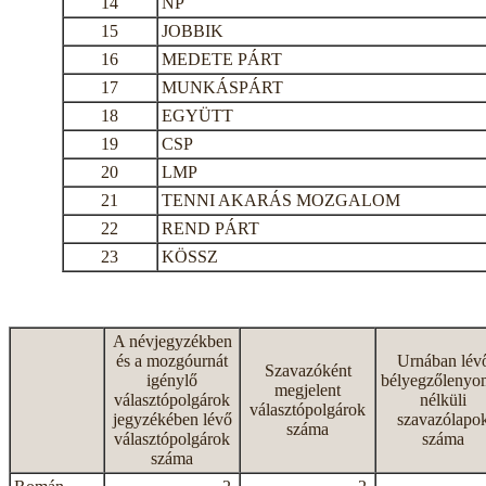
14
NP
15
JOBBIK
16
MEDETE PÁRT
17
MUNKÁSPÁRT
18
EGYÜTT
19
CSP
20
LMP
21
TENNI AKARÁS MOZGALOM
22
REND PÁRT
23
KÖSSZ
A névjegyzékben
és a mozgóurnát
Urnában lév
Szavazóként
igénylő
bélyegzőlenyo
megjelent
választópolgárok
nélküli
választópolgárok
jegyzékében lévő
szavazólapo
száma
választópolgárok
száma
száma