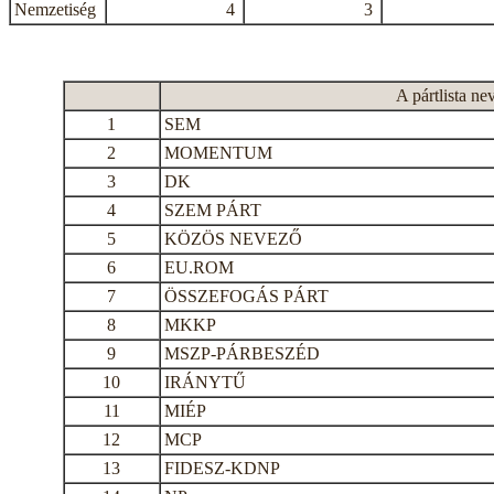
Nemzetiség
4
3
A pártlista ne
1
SEM
2
MOMENTUM
3
DK
4
SZEM PÁRT
5
KÖZÖS NEVEZŐ
6
EU.ROM
7
ÖSSZEFOGÁS PÁRT
8
MKKP
9
MSZP-PÁRBESZÉD
10
IRÁNYTŰ
11
MIÉP
12
MCP
13
FIDESZ-KDNP