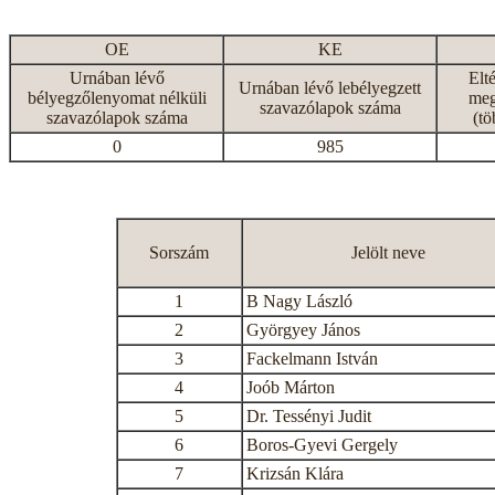
OE
KE
Urnában lévő
Elt
Urnában lévő lebélyegzett
bélyegzőlenyomat nélküli
meg
szavazólapok száma
szavazólapok száma
(tö
0
985
Sorszám
Jelölt neve
1
B Nagy László
2
Györgyey János
3
Fackelmann István
4
Joób Márton
5
Dr. Tessényi Judit
6
Boros-Gyevi Gergely
7
Krizsán Klára