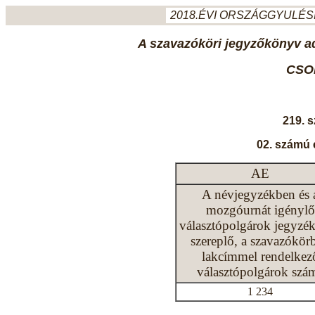
2018.ÉVI ORSZÁGGYULÉSI
A szavazóköri jegyzőkönyv ada
CSO
219. 
02. számú 
AE
A névjegyzékben és 
mozgóurnát igénylő
választópolgárok jegyzé
szereplő, a szavazókör
lakcímmel rendelkez
választópolgárok szá
1 234