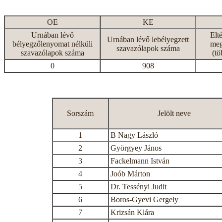
OE
KE
Urnában lévő
Elt
Urnában lévő lebélyegzett
bélyegzőlenyomat nélküli
meg
szavazólapok száma
szavazólapok száma
(tö
0
908
Sorszám
Jelölt neve
1
B Nagy László
2
Györgyey János
3
Fackelmann István
4
Joób Márton
5
Dr. Tessényi Judit
6
Boros-Gyevi Gergely
7
Krizsán Klára