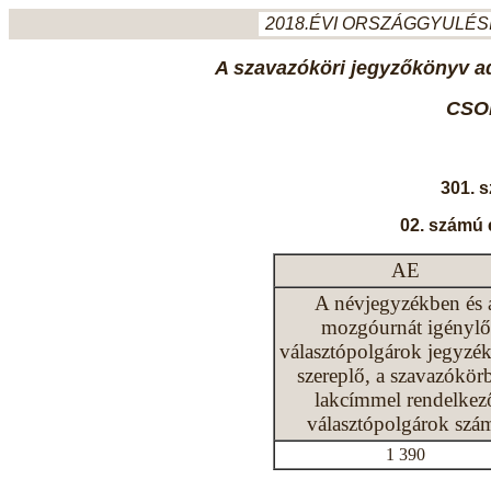
2018.ÉVI ORSZÁGGYULÉSI
A szavazóköri jegyzőkönyv ada
CSO
301. 
02. számú 
AE
A névjegyzékben és 
mozgóurnát igénylő
választópolgárok jegyzé
szereplő, a szavazókör
lakcímmel rendelkez
választópolgárok szá
1 390