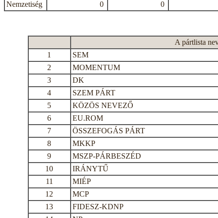
Nemzetiség
0
0
A pártlista ne
1
SEM
2
MOMENTUM
3
DK
4
SZEM PÁRT
5
KÖZÖS NEVEZŐ
6
EU.ROM
7
ÖSSZEFOGÁS PÁRT
8
MKKP
9
MSZP-PÁRBESZÉD
10
IRÁNYTŰ
11
MIÉP
12
MCP
13
FIDESZ-KDNP