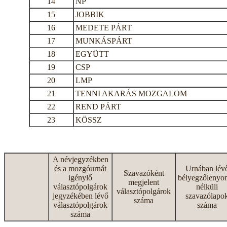
14
NP
15
JOBBIK
16
MEDETE PÁRT
17
MUNKÁSPÁRT
18
EGYÜTT
19
CSP
20
LMP
21
TENNI AKARÁS MOZGALOM
22
REND PÁRT
23
KÖSSZ
A névjegyzékben
és a mozgóurnát
Urnában lév
Szavazóként
igénylő
bélyegzőlenyo
megjelent
választópolgárok
nélküli
választópolgárok
jegyzékében lévő
szavazólapo
száma
választópolgárok
száma
száma