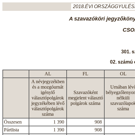
2018.ÉVI ORSZÁGGYULÉSI
A szavazóköri jegyzőkönyv
CSO
301. 
02. számú 
AL
FL
OL
A névjegyzékben
és a mozgóurnát
Urnában lév
igénylő
Szavazóként
bélyegzőlenyo
választópolgárok
megjelent választó
nélküli
jegyzékében lévő
polgárok száma
szavazólapo
választópolgárok
száma
száma
Összesen
1 390
908
Pártlista
1 390
908