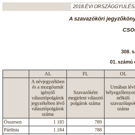
2018.ÉVI ORSZÁGGYULÉSI
A szavazóköri jegyzőkönyv
CSO
308. 
01. számú 
AL
FL
OL
A névjegyzékben
és a mozgóurnát
Urnában lév
igénylő
Szavazóként
bélyegzőlenyo
választópolgárok
megjelent választó
nélküli
jegyzékében lévő
polgárok száma
szavazólapo
választópolgárok
száma
száma
Összesen
1 185
789
Pártlista
1 184
788