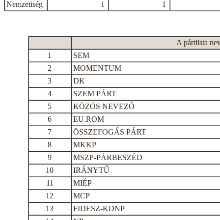
Nemzetiség
1
1
A pártlista ne
1
SEM
2
MOMENTUM
3
DK
4
SZEM PÁRT
5
KÖZÖS NEVEZŐ
6
EU.ROM
7
ÖSSZEFOGÁS PÁRT
8
MKKP
9
MSZP-PÁRBESZÉD
10
IRÁNYTŰ
11
MIÉP
12
MCP
13
FIDESZ-KDNP