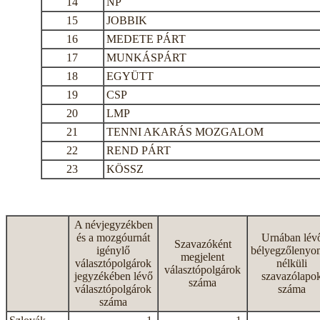
14
NP
15
JOBBIK
16
MEDETE PÁRT
17
MUNKÁSPÁRT
18
EGYÜTT
19
CSP
20
LMP
21
TENNI AKARÁS MOZGALOM
22
REND PÁRT
23
KÖSSZ
A névjegyzékben
és a mozgóurnát
Urnában lév
Szavazóként
igénylő
bélyegzőlenyo
megjelent
választópolgárok
nélküli
választópolgárok
jegyzékében lévő
szavazólapo
száma
választópolgárok
száma
száma