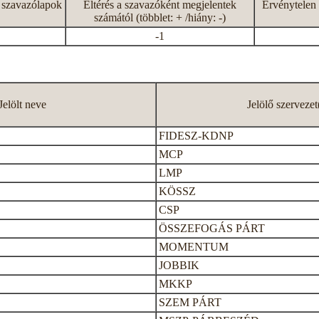
 szavazólapok
Eltérés a szavazóként megjelentek
Érvénytelen 
számától (többlet: + /hiány: -)
-1
Jelölt neve
Jelölő szervezet
FIDESZ-KDNP
MCP
LMP
KÖSSZ
CSP
ÖSSZEFOGÁS PÁRT
MOMENTUM
JOBBIK
MKKP
SZEM PÁRT