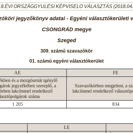
8.ÉVI ORSZÁGGYULÉSI KÉPVISELO VÁLASZTÁS (2018.04
óköri jegyzőkönyv adatai - Egyéni választókerületi 
CSONGRÁD megye
Szeged
309. számú szavazókör
01. számú egyéni választókerület
AE
FE
ékben és a mozgóurnát igénylő
gárok jegyzékében szereplő, a
Szavazókörben megjelent, a s
örben lakcímmel rendelkező
lakcímmel rendelkező választóp
lasztópolgárok száma
1 205
834
LE