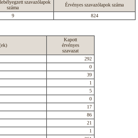
lebélyegzett szavazólapok
Érvényes szavazólapok száma
száma
9
824
Kapott
(ek)
érvényes
szavazat
292
0
39
1
5
0
17
86
21
1