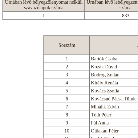
Urnában lévő bélyegzőlenyomat nélküli
Urnában lévő lebélyegzett
szavazólapok száma
száma
1
833
Sorszám
1
Bartók Csaba
2
Kozák Dávid
3
Bodrog Zoltán
4
Király Renáta
5
Kovács Zsófia
6
Kovácsné Pácsa Tünde
7
Mihálik Edvin
8
Tóth Péter
9
Pál Anna
10
Ottlakán Péter