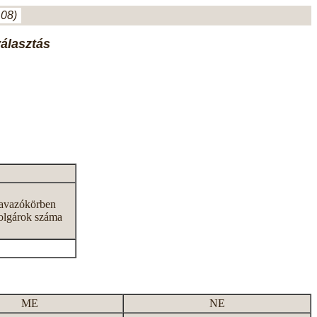
.08)
választás
zavazókörben
olgárok száma
ME
NE