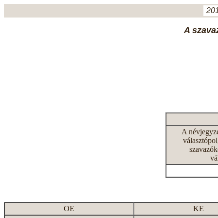
201
A szavaz
A névjegyz
választópol
szavazók
vá
OE
KE