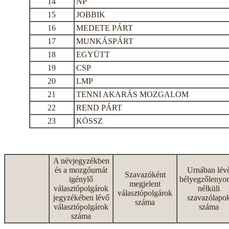
14
NP
15
JOBBIK
16
MEDETE PÁRT
17
MUNKÁSPÁRT
18
EGYÜTT
19
CSP
20
LMP
21
TENNI AKARÁS MOZGALOM
22
REND PÁRT
23
KÖSSZ
A névjegyzékben
és a mozgóurnát
Urnában lév
Szavazóként
igénylő
bélyegzőlenyo
megjelent
választópolgárok
nélküli
választópolgárok
jegyzékében lévő
szavazólapo
száma
választópolgárok
száma
száma