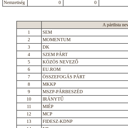
Nemzetiség
0
0
A pártlista ne
1
SEM
2
MOMENTUM
3
DK
4
SZEM PÁRT
5
KÖZÖS NEVEZŐ
6
EU.ROM
7
ÖSSZEFOGÁS PÁRT
8
MKKP
9
MSZP-PÁRBESZÉD
10
IRÁNYTŰ
11
MIÉP
12
MCP
13
FIDESZ-KDNP