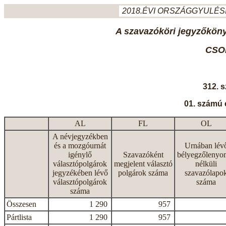
2018.ÉVI ORSZÁGGYULÉSI
A szavazóköri jegyzőkönyv
CSO
312. 
01. számú 
AL
FL
OL
A névjegyzékben
és a mozgóurnát
Urnában lév
igénylő
Szavazóként
bélyegzőlenyo
választópolgárok
megjelent választó
nélküli
jegyzékében lévő
polgárok száma
szavazólapo
választópolgárok
száma
száma
Összesen
1 290
957
Pártlista
1 290
957