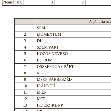
Nemzetiség
3
2
A pártlista ne
1
SEM
2
MOMENTUM
3
DK
4
SZEM PÁRT
5
KÖZÖS NEVEZŐ
6
EU.ROM
7
ÖSSZEFOGÁS PÁRT
8
MKKP
9
MSZP-PÁRBESZÉD
10
IRÁNYTŰ
11
MIÉP
12
MCP
13
FIDESZ-KDNP