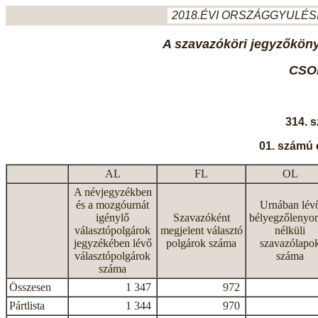
2018.ÉVI ORSZÁGGYULÉSI
A szavazóköri jegyzőkönyv
CSO
314. 
01. számú 
AL
FL
OL
A névjegyzékben
és a mozgóurnát
Urnában lév
igénylő
Szavazóként
bélyegzőlenyo
választópolgárok
megjelent választó
nélküli
jegyzékében lévő
polgárok száma
szavazólapo
választópolgárok
száma
száma
Összesen
1 347
972
Pártlista
1 344
970