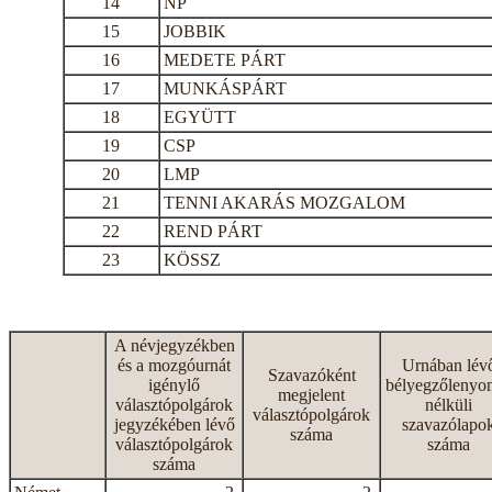
14
NP
15
JOBBIK
16
MEDETE PÁRT
17
MUNKÁSPÁRT
18
EGYÜTT
19
CSP
20
LMP
21
TENNI AKARÁS MOZGALOM
22
REND PÁRT
23
KÖSSZ
A névjegyzékben
és a mozgóurnát
Urnában lév
Szavazóként
igénylő
bélyegzőlenyo
megjelent
választópolgárok
nélküli
választópolgárok
jegyzékében lévő
szavazólapo
száma
választópolgárok
száma
száma