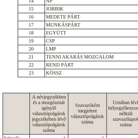
14
NP
15
JOBBIK
16
MEDETE PÁRT
17
MUNKÁSPÁRT
18
EGYÜTT
19
CSP
20
LMP
21
TENNI AKARÁS MOZGALOM
22
REND PÁRT
23
KÖSSZ
A névjegyzékben
és a mozgóurnát
Urnában lév
Szavazóként
igénylő
bélyegzőlenyo
megjelent
választópolgárok
nélküli
választópolgárok
jegyzékében lévő
szavazólapo
száma
választópolgárok
száma
száma