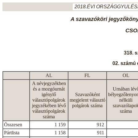
2018.ÉVI ORSZÁGGYULÉSI
A szavazóköri jegyzőkönyv
CSO
318. 
02. számú 
AL
FL
OL
A névjegyzékben
és a mozgóurnát
Urnában lév
igénylő
Szavazóként
bélyegzőlenyo
választópolgárok
megjelent választó
nélküli
jegyzékében lévő
polgárok száma
szavazólapo
választópolgárok
száma
száma
Összesen
1 159
912
Pártlista
1 158
911