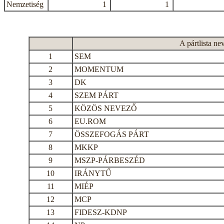
Nemzetiség
1
1
A pártlista ne
1
SEM
2
MOMENTUM
3
DK
4
SZEM PÁRT
5
KÖZÖS NEVEZŐ
6
EU.ROM
7
ÖSSZEFOGÁS PÁRT
8
MKKP
9
MSZP-PÁRBESZÉD
10
IRÁNYTŰ
11
MIÉP
12
MCP
13
FIDESZ-KDNP