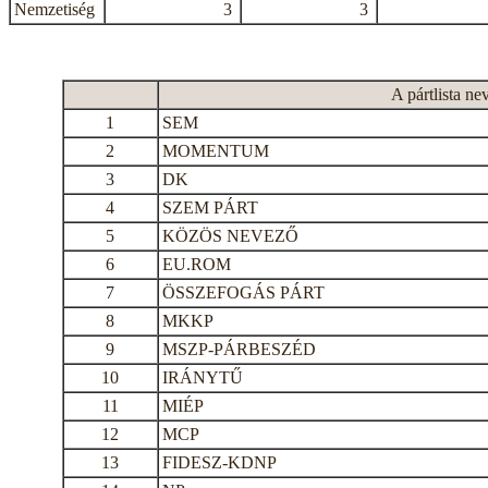
Nemzetiség
3
3
A pártlista ne
1
SEM
2
MOMENTUM
3
DK
4
SZEM PÁRT
5
KÖZÖS NEVEZŐ
6
EU.ROM
7
ÖSSZEFOGÁS PÁRT
8
MKKP
9
MSZP-PÁRBESZÉD
10
IRÁNYTŰ
11
MIÉP
12
MCP
13
FIDESZ-KDNP