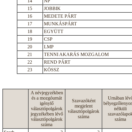
14
NP
15
JOBBIK
16
MEDETE PÁRT
17
MUNKÁSPÁRT
18
EGYÜTT
19
CSP
20
LMP
21
TENNI AKARÁS MOZGALOM
22
REND PÁRT
23
KÖSSZ
A névjegyzékben
és a mozgóurnát
Urnában lév
Szavazóként
igénylő
bélyegzőlenyo
megjelent
választópolgárok
nélküli
választópolgárok
jegyzékében lévő
szavazólapo
száma
választópolgárok
száma
száma