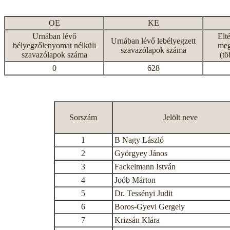
OE
KE
Urnában lévő
Elt
Urnában lévő lebélyegzett
bélyegzőlenyomat nélküli
meg
szavazólapok száma
szavazólapok száma
(tö
0
628
Sorszám
Jelölt neve
1
B Nagy László
2
Györgyey János
3
Fackelmann István
4
Joób Márton
5
Dr. Tessényi Judit
6
Boros-Gyevi Gergely
7
Krizsán Klára