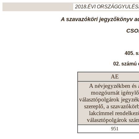
2018.ÉVI ORSZÁGGYULÉSI
A szavazóköri jegyzőkönyv ada
CSO
405. 
02. számú 
AE
A névjegyzékben és 
mozgóurnát igénylő
választópolgárok jegyzé
szereplő, a szavazókör
lakcímmel rendelkez
választópolgárok szá
951