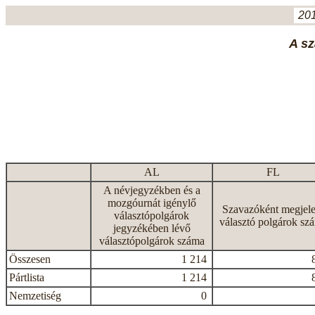
201
A sz
AL
FL
A névjegyzékben és a
mozgóurnát igénylő
Szavazóként megjele
választópolgárok
választó polgárok sz
jegyzékében lévő
választópolgárok száma
Összesen
1 214
Pártlista
1 214
Nemzetiség
0