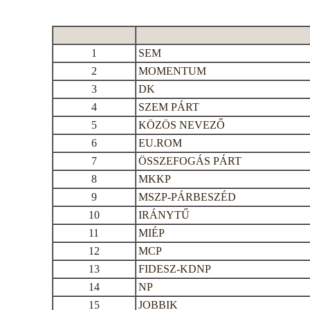
1
SEM
2
MOMENTUM
3
DK
4
SZEM PÁRT
5
KÖZÖS NEVEZŐ
6
EU.ROM
7
ÖSSZEFOGÁS PÁRT
8
MKKP
9
MSZP-PÁRBESZÉD
10
IRÁNYTŰ
11
MIÉP
12
MCP
13
FIDESZ-KDNP
14
NP
15
JOBBIK