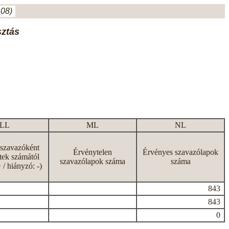
.08)
sztás
LL
ML
NL
 szavazóként
Érvénytelen
Érvényes szavazólapok
tek számától
szavazólapok száma
száma
+ / hiányzó: -)
843
843
0