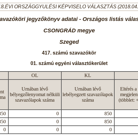
8.ÉVI ORSZÁGGYULÉSI KÉPVISELO VÁLASZTÁS (2018.04
avazóköri jegyzőkönyv adatai - Országos listás vála
CSONGRÁD megye
Szeged
417. számú szavazókör
01. számú egyéni választókerület
OL
KL
Urnában lévő
Urnában lévő
Eltérés a
nt
bélyegzőlenyomat nélküli
lebélyegzett szavazólapok
megjelen
áma
szavazólapok száma
száma
(többlet: 
850
0
850
850
0
850
0
0
0