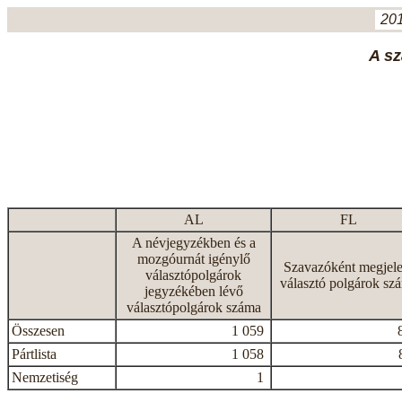
201
A sz
AL
FL
A névjegyzékben és a
mozgóurnát igénylő
Szavazóként megjele
választópolgárok
választó polgárok sz
jegyzékében lévő
választópolgárok száma
Összesen
1 059
Pártlista
1 058
Nemzetiség
1