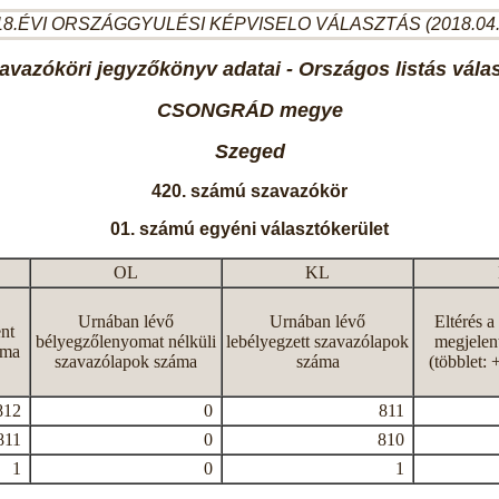
8.ÉVI ORSZÁGGYULÉSI KÉPVISELO VÁLASZTÁS (2018.04
avazóköri jegyzőkönyv adatai - Országos listás vála
CSONGRÁD megye
Szeged
420. számú szavazókör
01. számú egyéni választókerület
OL
KL
Urnában lévő
Urnában lévő
Eltérés a
nt
bélyegzőlenyomat nélküli
lebélyegzett szavazólapok
megjelen
áma
szavazólapok száma
száma
(többlet: 
812
0
811
811
0
810
1
0
1