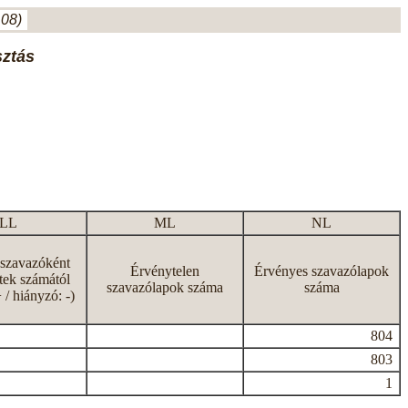
.08)
sztás
LL
ML
NL
 szavazóként
Érvénytelen
Érvényes szavazólapok
tek számától
szavazólapok száma
száma
+ / hiányzó: -)
804
803
1