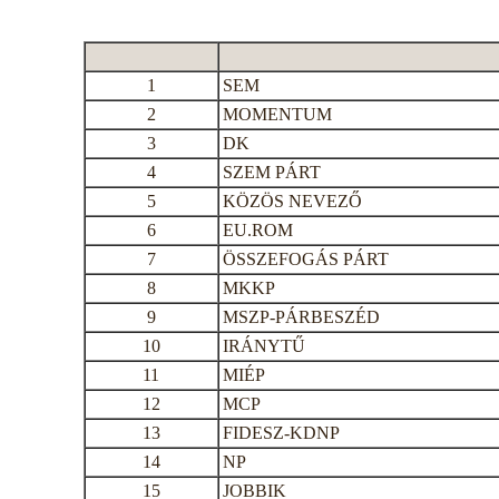
1
SEM
2
MOMENTUM
3
DK
4
SZEM PÁRT
5
KÖZÖS NEVEZŐ
6
EU.ROM
7
ÖSSZEFOGÁS PÁRT
8
MKKP
9
MSZP-PÁRBESZÉD
10
IRÁNYTŰ
11
MIÉP
12
MCP
13
FIDESZ-KDNP
14
NP
15
JOBBIK